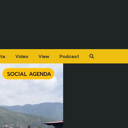
ta
Video
View
Podcast