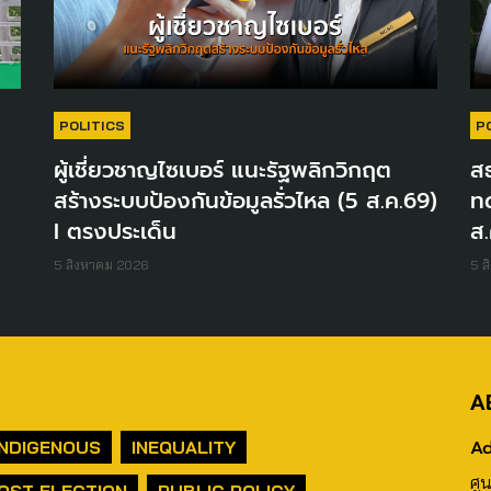
POLITICS
P
ผู้เชี่ยวชาญไซเบอร์ แนะรัฐพลิกวิกฤต
สธ
สร้างระบบป้องกันข้อมูลรั่วไหล (5 ส.ค.69)
ท
I ตรงประเด็น
ส.
5 สิงหาคม 2026
5 ส
A
Ad
INDIGENOUS
INEQUALITY
ศู
OST ELECTION
PUBLIC POLICY