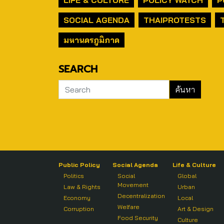
SOCIAL AGENDA
THAIPROTESTS
มหานครภูมิภาค
SEARCH
Public Policy
Social Agenda
Life & Culture
Politics
Social
Global
Movement
Law & Rights
Urban
Decentralization
Economy
Local
Welfare
Corruption
Art & Design
Food Security
Culture