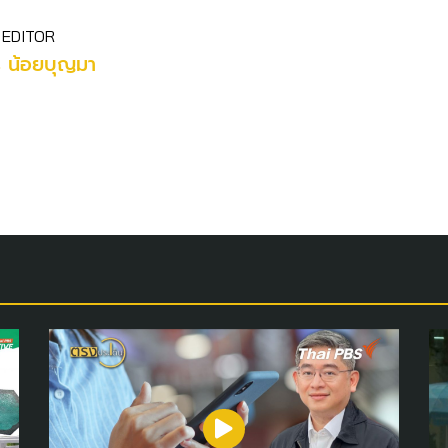
 EDITOR
ร น้อยบุญมา