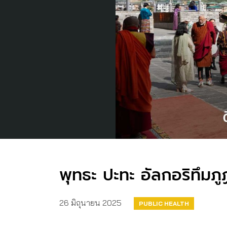
พุทธะ ปะทะ อัลกอริทึม
26 มิถุนายน 2025
PUBLIC HEALTH