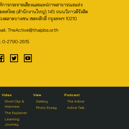
ค์การกระจายเสียงและแพร่ภาพสาธารณะแห่ง
ะเทศไทย (สำนักงานใหญ่) 145 ถนนวิภาวดีรังสิต
วงตลาดบางเขน เขตหลักสี่ กรุงเทพฯ 10210
ail: TheActive@thaipbs.or.th
l: 0-2790-2615
Video
View
Podcast
Short Clip &
Gallery
The Active
Interview
Photo Essay
Active Talk
The Explainer
Learning
Journey