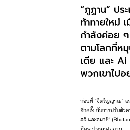
“ภูฏาน” ปร
ท้าทายใหม่ เ
กำลังค่อย ๆ
ตามโลกที่หมุ
เดีย และ Ai
พวกเขาไปอย่า
.
ก่อนที่ “จิตวิญญาณ” 
อีกครั้ง กับการปรับตั
สติ และสมาธิ” (Bhuta
ทิมพู ประเทศภูฏาน