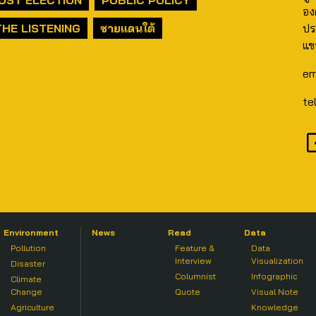
อง
THE LISTENING
ชายแดนใต้
ปร
แข
em
te
Environment
News
Read
Data
Pollution
Feature &
Data
Interview
Visualization
Disaster
Columnist
Infographic
Climate
Change
Quote
Visual Note
Agriculture
Knowledge