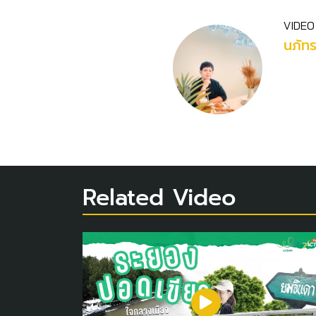
VIDEO
นภัท
Related Video