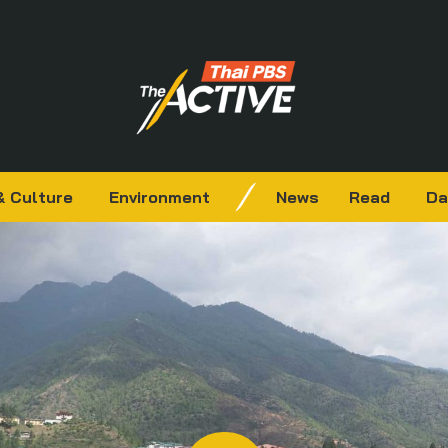
& Culture
Environment
News
Read
Da