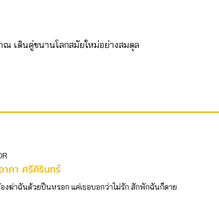
าณ เดินคู่ขนานโลกสมัยใหม่อย่างสมดุล
OR
าภา ศรีคิรินทร์
ต้องฆ่าฉันด้วยปืนหรอก แค่เธอบอกว่าไม่รัก สักพักฉันก็ตาย