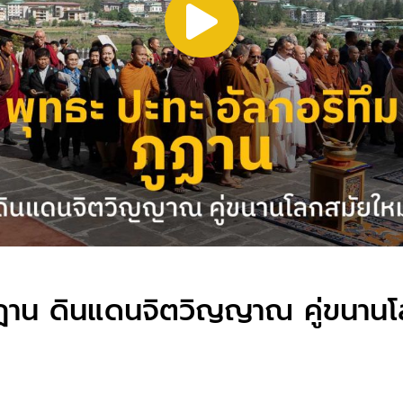
ภูฏาน ดินแดนจิตวิญญาณ คู่ขนานโ