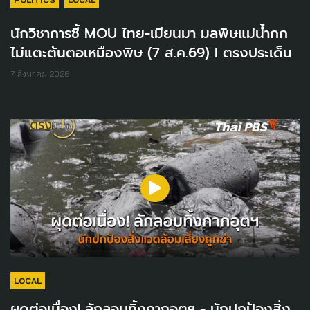
นักวิชาการชี้ MOU ไทย-เมียนมา มลพิษแม่น้ำกก
ไม่แตะต้นตอเหมืองพิษ (7 ส.ค.69) I ตรงประเด็น
7 สิงหาคม 2026
LOCAL
ผุดต่อเนื่อง! ลักลอบทิ้งกากอุตฯ - นักปกป้องสิ่ง