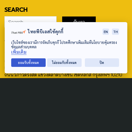
SEARCH
ไทยพีบีเอสใช้คุกกี้
EN
TH
ABOUT US & CONTACT US
เว็บไซต์ของเรามีการจัดเก็บคุกกี้ โปรดศึกษาเพิ่มเติมที่นโยบายคุ้มครอง
ข้อมูลส่วนบุคคล
Address:
เพิ่มเติม
ศูนย์สื่อสารวาระทางสังคมและนโยบายสาธารณะ องค์การกระจาย
ยอมรับทั้งหมด
ไม่ยอมรับทั้งหมด
ปิด
เสียงและแพร่ภาพสาธารณะแห่งประเทศไทย (สำนักงานใหญ่) 145
ถนนวิภาวดีรังสิต แขวงตลาดบางเขน เขตหลักสี่ กรุงเทพฯ 10210
email: TheActive@thaipbs.or.th
tel: 0-2790-2615