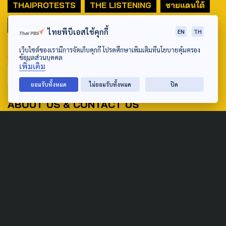
THAIPROTESTS
THE LISTENING
ชายแดนใต้
มหานครภูมิภาค
ไทยพีบีเอสใช้คุกกี้
EN
TH
เว็บไซต์ของเรามีการจัดเก็บคุกกี้ โปรดศึกษาเพิ่มเติมที่นโยบายคุ้มครอง
SEARCH
ข้อมูลส่วนบุคคล
เพิ่มเติม
ยอมรับทั้งหมด
ไม่ยอมรับทั้งหมด
ปิด
ABOUT US & CONTACT US
Address:
ศูนย์สื่อสารวาระทางสังคมและนโยบายสาธารณะ องค์การกระจาย
เสียงและแพร่ภาพสาธารณะแห่งประเทศไทย (สำนักงานใหญ่) 145
ถนนวิภาวดีรังสิต แขวงตลาดบางเขน เขตหลักสี่ กรุงเทพฯ 10210
email: TheActive@thaipbs.or.th
tel: 0-2790-2615