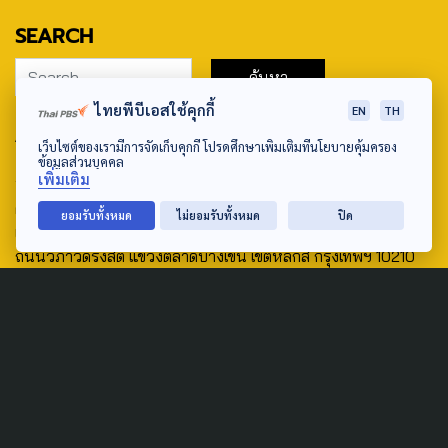
SEARCH
ไทยพีบีเอสใช้คุกกี้
EN
TH
ABOUT US & CONTACT US
เว็บไซต์ของเรามีการจัดเก็บคุกกี้ โปรดศึกษาเพิ่มเติมที่นโยบายคุ้มครอง
ข้อมูลส่วนบุคคล
Address:
เพิ่มเติม
ศูนย์สื่อสารวาระทางสังคมและนโยบายสาธารณะ องค์การกระจาย
ยอมรับทั้งหมด
ไม่ยอมรับทั้งหมด
ปิด
เสียงและแพร่ภาพสาธารณะแห่งประเทศไทย (สำนักงานใหญ่) 145
ถนนวิภาวดีรังสิต แขวงตลาดบางเขน เขตหลักสี่ กรุงเทพฯ 10210
email: TheActive@thaipbs.or.th
tel: 0-2790-2615