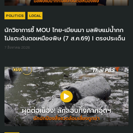
POLITICS
LOCAL
นักวิชาการชี้ MOU ไทย-เมียนมา มลพิษแม่น้ำกก
ไม่แตะต้นตอเหมืองพิษ (7 ส.ค.69) I ตรงประเด็น
7 สิงหาคม 2026