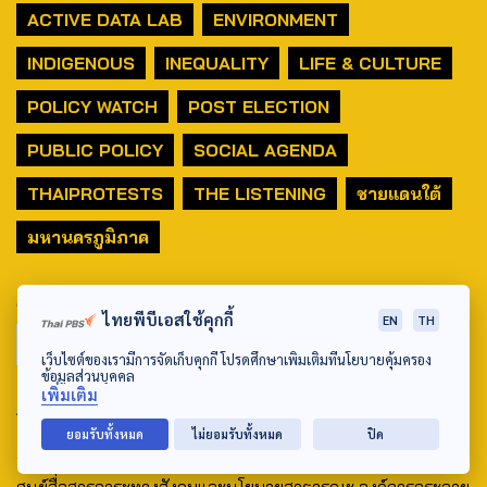
ACTIVE DATA LAB
ENVIRONMENT
INDIGENOUS
INEQUALITY
LIFE & CULTURE
POLICY WATCH
POST ELECTION
PUBLIC POLICY
SOCIAL AGENDA
THAIPROTESTS
THE LISTENING
ชายแดนใต้
มหานครภูมิภาค
SEARCH
ไทยพีบีเอสใช้คุกกี้
EN
TH
เว็บไซต์ของเรามีการจัดเก็บคุกกี้ โปรดศึกษาเพิ่มเติมที่นโยบายคุ้มครอง
ข้อมูลส่วนบุคคล
เพิ่มเติม
ABOUT US & CONTACT US
ยอมรับทั้งหมด
ไม่ยอมรับทั้งหมด
ปิด
Address:
ศูนย์สื่อสารวาระทางสังคมและนโยบายสาธารณะ องค์การกระจาย