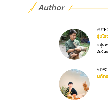
Author
AUTH
รุ่งโ
หนุ่มห
สัตว์ทะ
VIDEO
นภัท