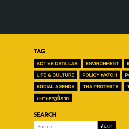
TAG
ACTIVE DATA LAB
ENVIRONMENT
LIFE & CULTURE
POLICY WATCH
P
SOCIAL AGENDA
THAIPROTESTS
มหานครภูมิภาค
SEARCH