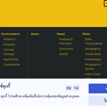
Environment
News
Read
Data
Pollution
Feature &
Data
Interview
Visualization
Disaster
Columnist
Infographic
Climate
Change
Quote
Visual Note
Agriculture
Knowledge
Sustainable
Infographic
Series
Active Data
Lab
คุกกี้
EN
TH
บคุกกี้ โปรดศึกษาเพิ่มเติมที่นโยบายคุ้มครองข้อมูลส่วนบุคคล
ไม