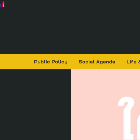
Public Policy
Social Agenda
Life 