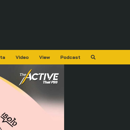
ta
Video
View
Podcast