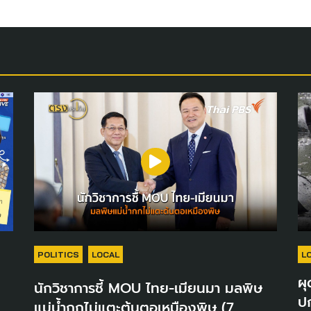
POLITICS
LOCAL
L
ผุ
นักวิชาการชี้ MOU ไทย-เมียนมา มลพิษ
ปก
แม่น้ำกกไม่แตะต้นตอเหมืองพิษ (7