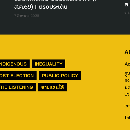
ส.
ส.ค.69) I ตรงประเด็น
7 ส
7 สิงหาคม 2026
A
Ad
INDIGENOUS
INEQUALITY
ศู
OST ELECTION
PUBLIC POLICY
อง
THE LISTENING
ชายแดนใต้
ปร
แข
em
te