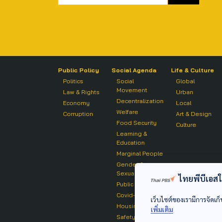
Public Policy
Social Agenda
Life & Culture
Politics
Social
Global
Movement
Law & Rights
Urban
Decentralization
Economy
Local
Welfare
Corruption
Art & Design
Food Security
Culture
Learning &
Education
Marginal People
Gender &
Sexuality
ไทยพีบีเอสใช้
Public Health
Covid-19
เว็บไซต์ของเรามีการจัดเก็
Housing
เพิ่มเติม
Safety