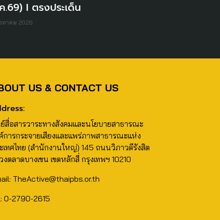
ค.69) I ตรงประเด็น
ิงหาคม 2026
BOUT US & CONTACT US
dress:
นย์สื่อสารวาระทางสังคมและนโยบายสาธารณะ
ค์การกระจายเสียงและแพร่ภาพสาธารณะแห่ง
ะเทศไทย (สำนักงานใหญ่) 145 ถนนวิภาวดีรังสิต
วงตลาดบางเขน เขตหลักสี่ กรุงเทพฯ 10210
ail: TheActive@thaipbs.or.th
l: 0-2790-2615