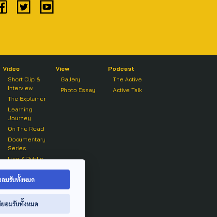
Video
View
Podcast
Short Clip &
Gallery
The Active
Interview
Photo Essay
Active Talk
The Explainer
Learning
Journey
On The Road
Documentary
Series
Live & Public
Forum
On air Clip
ยอมรับทั้งหมด
่ยอมรับทั้งหมด