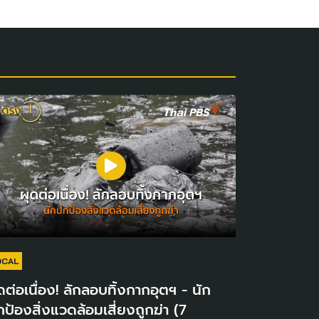
OCAL
ดต่อเนื่อง! ลักลอบทิ้งกากอุตฯ - นัก
ป้องสิ่งแวดล้อมเสี่ยงถูกฆ่า (7