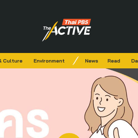
& Culture
Environment
News
Read
Da