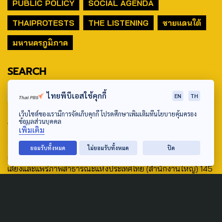
PUBLIC POLICY
SOCIAL AGENDA
THAIPROTESTS
THE LISTENING
ชายแดนใต้
มหานครภูมิภาค
SEARCH
ไทยพีบีเอสใช้คุกกี้
EN
TH
เว็บไซต์ของเรามีการจัดเก็บคุกกี้ โปรดศึกษาเพิ่มเติมที่นโยบายคุ้มครอง
ABOUT US & CONTACT US
ข้อมูลส่วนบุคคล
เพิ่มเติม
Address:
ยอมรับทั้งหมด
ไม่ยอมรับทั้งหมด
ปิด
ศูนย์สื่อสารวาระทางสังคมและนโยบายสาธารณะ องค์การกระจาย
เสียงและแพร่ภาพสาธารณะแห่งประเทศไทย (สำนักงานใหญ่) 145
ถนนวิภาวดีรังสิต แขวงตลาดบางเขน เขตหลักสี่ กรุงเทพฯ 10210
email: TheActive@thaipbs.or.th
tel: 0-2790-2615