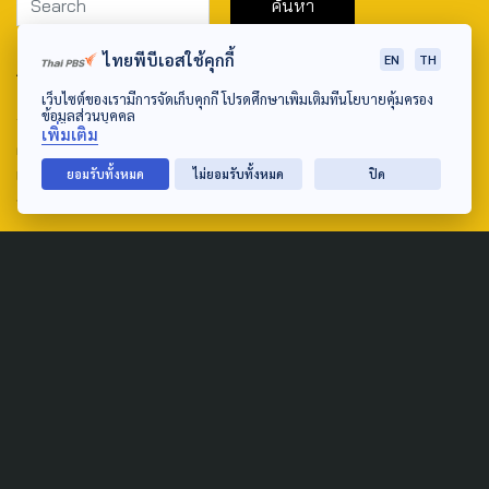
ไทยพีบีเอสใช้คุกกี้
EN
TH
ABOUT US & CONTACT US
เว็บไซต์ของเรามีการจัดเก็บคุกกี้ โปรดศึกษาเพิ่มเติมที่นโยบายคุ้มครอง
Address:
ข้อมูลส่วนบุคคล
เพิ่มเติม
ศูนย์สื่อสารวาระทางสังคมและนโยบายสาธารณะ องค์การกระจาย
เสียงและแพร่ภาพสาธารณะแห่งประเทศไทย (สำนักงานใหญ่) 145
ยอมรับทั้งหมด
ไม่ยอมรับทั้งหมด
ปิด
ถนนวิภาวดีรังสิต แขวงตลาดบางเขน เขตหลักสี่ กรุงเทพฯ 10210
email: TheActive@thaipbs.or.th
tel: 0-2790-2615