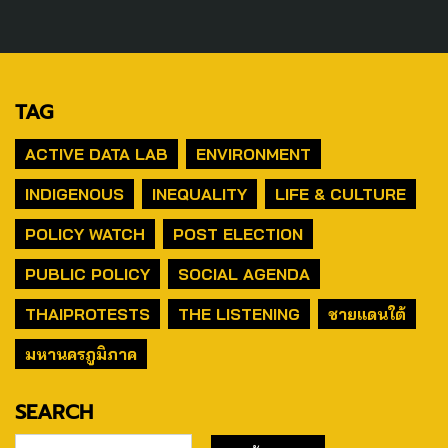
TAG
ACTIVE DATA LAB
ENVIRONMENT
INDIGENOUS
INEQUALITY
LIFE & CULTURE
POLICY WATCH
POST ELECTION
PUBLIC POLICY
SOCIAL AGENDA
THAIPROTESTS
THE LISTENING
ชายแดนใต้
มหานครภูมิภาค
SEARCH