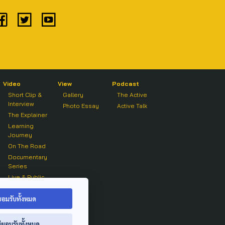
Video
View
Podcast
Short Clip &
Gallery
The Active
Interview
Photo Essay
Active Talk
The Explainer
Learning
Journey
On The Road
Documentary
Series
Live & Public
Forum
On air Clip
ยอมรับทั้งหมด
่ยอมรับทั้งหมด