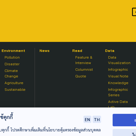
Environment
News
Read
Data
Pollution
Feature &
Data
Interview
Visualization
Disaster
Columnist
Infographic
Climate
Change
Quote
Visual Note
Agriculture
Knowledge
Sustainable
Infographic
Series
Active Data
Lab
คุกกี้
EN
TH
บคุกกี้ โปรดศึกษาเพิ่มเติมที่นโยบายคุ้มครองข้อมูลส่วนบุคคล
ไม