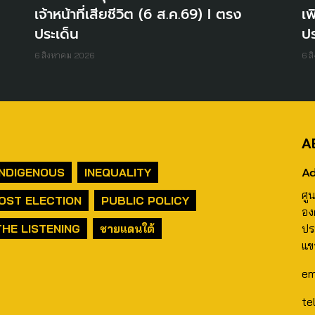
เจ้าหน้าที่เสียชีวิต (6 ส.ค.69) I ตรง
เพ
ประเด็น
ปร
6 สิงหาคม 2026
6 ส
A
Ad
INDIGENOUS
INEQUALITY
ศู
OST ELECTION
PUBLIC POLICY
อง
THE LISTENING
ชายแดนใต้
ปร
แข
em
te