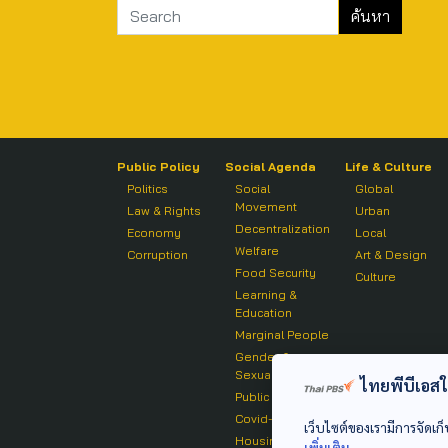
Public Policy
Social Agenda
Life & Culture
Politics
Social
Global
Movement
Law & Rights
Urban
Decentralization
Economy
Local
Welfare
Corruption
Art & Design
Food Security
Culture
Learning &
Education
Marginal People
Gender &
Sexuality
ไทยพีบีเอสใช้
Public Health
Covid-19
เว็บไซต์ของเรามีการจัดเก็
Housing
เพิ่มเติม