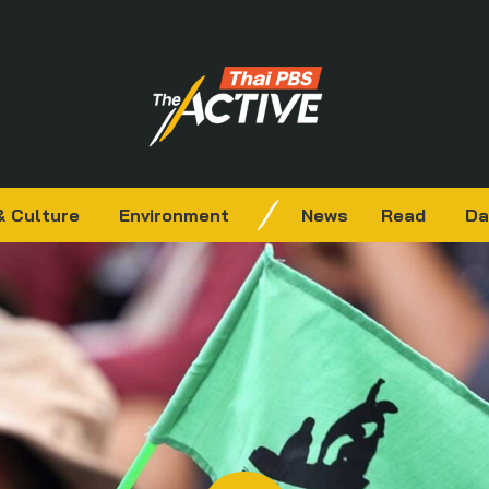
& Culture
Environment
News
Read
Da