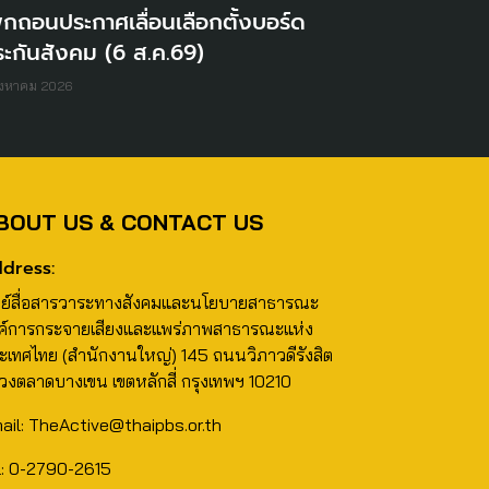
ิกถอนประกาศเลื่อนเลือกตั้งบอร์ด
ะกันสังคม (6 ส.ค.69)
ิงหาคม 2026
BOUT US & CONTACT US
dress:
นย์สื่อสารวาระทางสังคมและนโยบายสาธารณะ
ค์การกระจายเสียงและแพร่ภาพสาธารณะแห่ง
ะเทศไทย (สำนักงานใหญ่) 145 ถนนวิภาวดีรังสิต
วงตลาดบางเขน เขตหลักสี่ กรุงเทพฯ 10210
ail: TheActive@thaipbs.or.th
l: 0-2790-2615