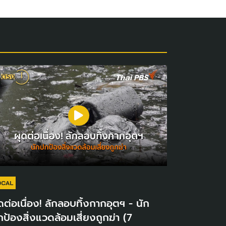
OCAL
ดต่อเนื่อง! ลักลอบทิ้งกากอุตฯ - นัก
ป้องสิ่งแวดล้อมเสี่ยงถูกฆ่า (7