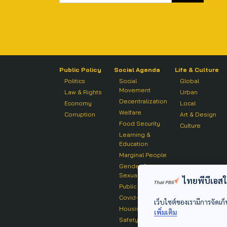
Public Policy
Social Agenda
Life & Culture
Politics
Social
Global
Movement
Law & Rights
Urban
Decentralization
Economy
Local
Welfare
Corruption
Art & Design
Food Security
Culture
Learning &
Education
Marginal People
Gender &
Sexuality
ไทยพีบีเอสใช้
Public Health
Covid-19
เว็บไซต์ของเรามีการจัดเก็
Housing
เพิ่มเติม
Safety