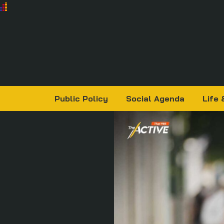
Public Policy
Social Agenda
Life 