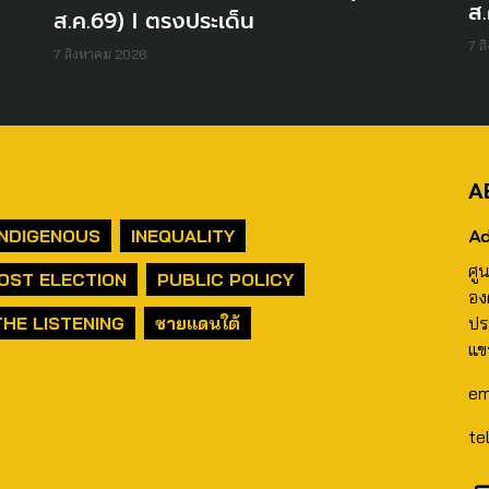
ส.
ส.ค.69) I ตรงประเด็น
7 ส
7 สิงหาคม 2026
A
Ad
INDIGENOUS
INEQUALITY
ศู
OST ELECTION
PUBLIC POLICY
อง
THE LISTENING
ชายแดนใต้
ปร
แข
em
te