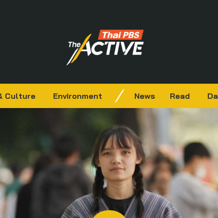
& Culture
Environment
News
Read
Da