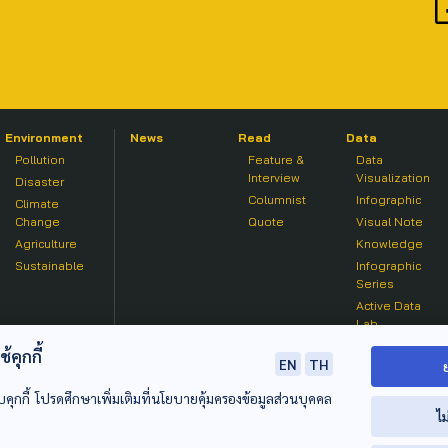
Environment
News
Read
Data
Pollution
Feature &
Data
Interview
Visualization
Disaster
Columnist
Infographic
Climate
Change
Quote
Visual Note
Agriculture
Knowledge
Sustainable
Infographic
Series
Active Data
Lab
คุกกี้
EN
TH
บคุกกี้ โปรดศึกษาเพิ่มเติมที่นโยบายคุ้มครองข้อมูลส่วนบุคคล
ไม