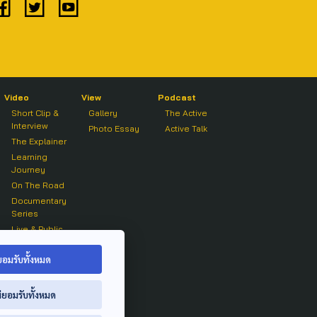
Video
View
Podcast
Short Clip &
Gallery
The Active
Interview
Photo Essay
Active Talk
The Explainer
Learning
Journey
On The Road
Documentary
Series
Live & Public
Forum
On air Clip
ยอมรับทั้งหมด
่ยอมรับทั้งหมด