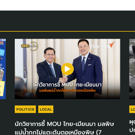
POLITICS
LOCAL
L
ผุ
นักวิชาการชี้ MOU ไทย-เมียนมา มลพิษ
ปก
แม่น้ำกกไม่แตะต้นตอเหมืองพิษ (7