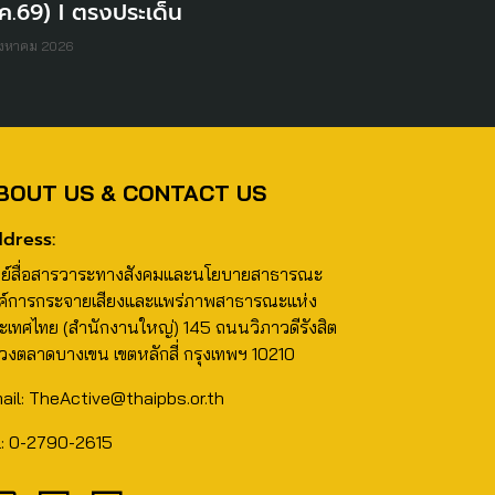
ค.69) I ตรงประเด็น
ิงหาคม 2026
BOUT US & CONTACT US
dress:
นย์สื่อสารวาระทางสังคมและนโยบายสาธารณะ
ค์การกระจายเสียงและแพร่ภาพสาธารณะแห่ง
ะเทศไทย (สำนักงานใหญ่) 145 ถนนวิภาวดีรังสิต
วงตลาดบางเขน เขตหลักสี่ กรุงเทพฯ 10210
ail: TheActive@thaipbs.or.th
l: 0-2790-2615