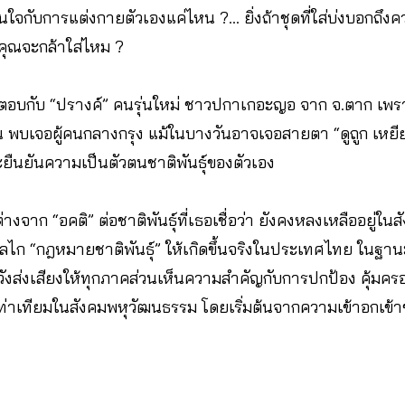
นใจกับการแต่งกายตัวเองแค่ไหน ?… ยิ่งถ้าชุดที่ใส่บ่งบอกถึง
คุณจะกล้าใส่ไหม ?
บกับ “ปรางค์” คนรุ่นใหม่ ชาวปกาเกอะญอ จาก จ.ตาก เพราะ
พบเจอผู้คนกลางกรุง แม้ในบางวันอาจเจอสายตา “ดูถูก เหยีย
ละยืนยันความเป็นตัวตนชาติพันธุ์ของตัวเอง
ม่ต่างจาก “อคติ” ต่อชาติพันธุ์ที่เธอเชื่อว่า ยังคงหลงเหลืออยู่ใ
ก “กฎหมายชาติพันธุ์” ให้เกิดขึ้นจริงในประเทศไทย ในฐานะ
หวังส่งเสียงให้ทุกภาคส่วนเห็นความสำคัญกับการปกป้อง คุ้มคร
เท่าเทียมในสังคมพหุวัฒนธรรม โดยเริ่มต้นจากความเข้าอกเข้