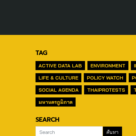
TAG
ACTIVE DATA LAB
ENVIRONMENT
LIFE & CULTURE
POLICY WATCH
P
SOCIAL AGENDA
THAIPROTESTS
มหานครภูมิภาค
SEARCH