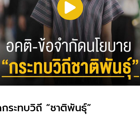
ระทบวิถี “ชาติพันธุ์”