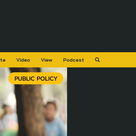
ta
Video
View
Podcast