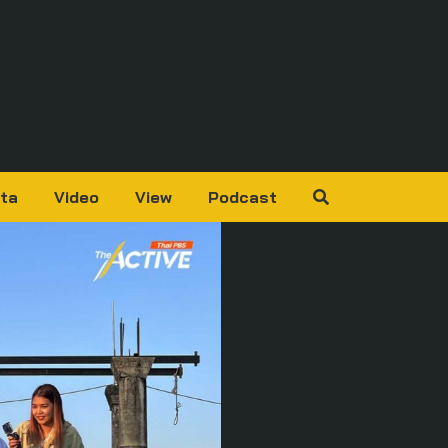
ta
Video
View
Podcast