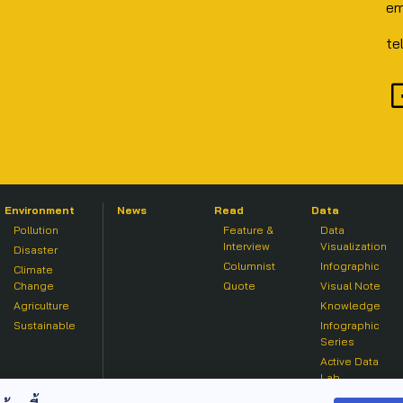
em
te
Environment
News
Read
Data
Pollution
Feature &
Data
Interview
Visualization
Disaster
Columnist
Infographic
Climate
Change
Quote
Visual Note
Agriculture
Knowledge
Sustainable
Infographic
Series
Active Data
Lab