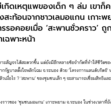
ม่เกิดเหตุแพของเด็ก ๆ ล่ม เขาก็ค
ยงสะท้อนจากชาวเลมอแกน เกาะพ
ารรอคอยเมื่อ ‘สะพานชั่วคราว’ ถูก
าเฉพาะหน้า
ะสัญจรได้สะดวกขึ้น แต่ยังมีอีกหลายข้อจำกัดที่ทำให้ชีวิตของผู
ะหากรัฐบาลตั้งใจพลิกโฉม จ.ระนอง ด้วย ‘โครงการแลนด์บริดจ์’ 
้วเมื่อไร ? ‘สะพาน’ ของชุมชนเล็ก ๆ จะสามารถเชื่อมสิทธิแล
่องราวของ ‘ชุมชนมอแกน’ เกาะพยาม จ.ระนอง ในช่วงเวลาที่ยั