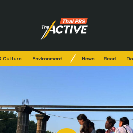
& Culture
Environment
News
Read
Da