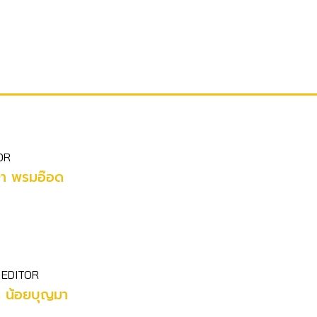
OR
ษา พรมอ๊อด
 EDITOR
ร น้อยบุญมา