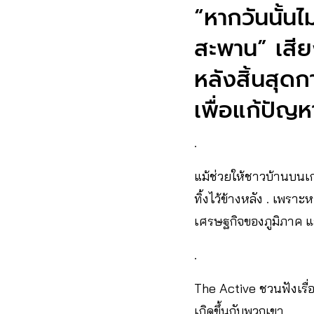
“หากวันนั้นไ
สะพาน” เสี
หลังสิ้นสุดก
เพื่อแก้ปัญห
.
แม้ช่วยให้ชาวบ้านบนเกา
ทิ้งไว้ข้างหลัง . เพรา
เศรษฐกิจของภูมิภาค แล
.
The Active ชวนฟังเรื
เกิดขึ้นกับพวกเขา