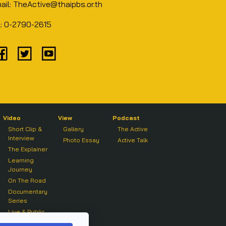
ail: TheActive@thaipbs.or.th
l: 0-2790-2615
Video
View
Podcast
Short Clip &
Gallery
The Active
Interview
Photo Essay
Active Talk
The Explainer
Learning
Journey
On The Road
Documentary
Series
Live & Public
Forum