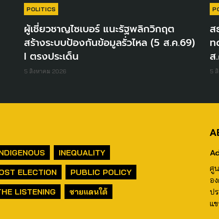
POLITICS
P
ผู้เชี่ยวชาญไซเบอร์ แนะรัฐพลิกวิกฤต
สธ
สร้างระบบป้องกันข้อมูลรั่วไหล (5 ส.ค.69)
ท
I ตรงประเด็น
ส.
5 สิงหาคม 2026
5 ส
A
Ad
INDIGENOUS
INEQUALITY
ศู
OST ELECTION
PUBLIC POLICY
อง
THE LISTENING
ชายแดนใต้
ปร
แข