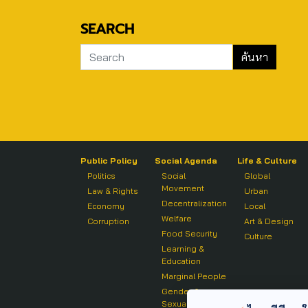
SEARCH
Public Policy
Social Agenda
Life & Culture
Politics
Social
Global
Movement
Law & Rights
Urban
Decentralization
Economy
Local
Welfare
Corruption
Art & Design
Food Security
Culture
Learning &
Education
Marginal People
Gender &
Sexuality