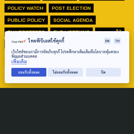
POLICY WATCH
POST ELECTION
PUBLIC POLICY
SOCIAL AGENDA
THAIPROTESTS
THE LISTENING
ชายแดนใต้
ไทยพีบีเอสใช้คุกกี้
EN
TH
มหานครภูมิภาค
เว็บไซต์ของเรามีการจัดเก็บคุกกี้ โปรดศึกษาเพิ่มเติมที่นโยบายคุ้มครอง
ข้อมูลส่วนบุคคล
SEARCH
เพิ่มเติม
ยอมรับทั้งหมด
ไม่ยอมรับทั้งหมด
ปิด
ABOUT US & CONTACT US
Address:
ศูนย์สื่อสารวาระทางสังคมและนโยบายสาธารณะ องค์การกระจาย
เสียงและแพร่ภาพสาธารณะแห่งประเทศไทย (สำนักงานใหญ่) 145
ถนนวิภาวดีรังสิต แขวงตลาดบางเขน เขตหลักสี่ กรุงเทพฯ 10210