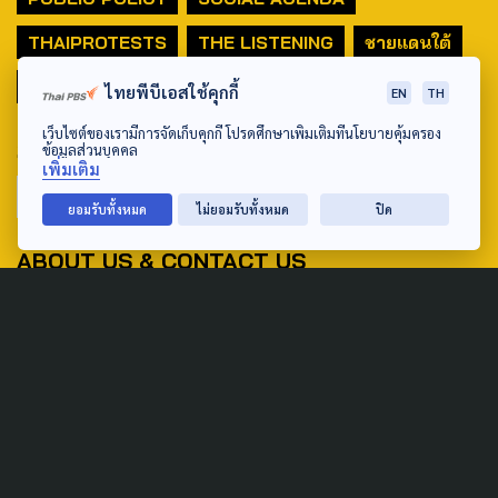
THAIPROTESTS
THE LISTENING
ชายแดนใต้
มหานครภูมิภาค
ไทยพีบีเอสใช้คุกกี้
EN
TH
เว็บไซต์ของเรามีการจัดเก็บคุกกี้ โปรดศึกษาเพิ่มเติมที่นโยบายคุ้มครอง
SEARCH
ข้อมูลส่วนบุคคล
เพิ่มเติม
ยอมรับทั้งหมด
ไม่ยอมรับทั้งหมด
ปิด
ABOUT US & CONTACT US
Address:
ศูนย์สื่อสารวาระทางสังคมและนโยบายสาธารณะ องค์การกระจาย
เสียงและแพร่ภาพสาธารณะแห่งประเทศไทย (สำนักงานใหญ่) 145
ถนนวิภาวดีรังสิต แขวงตลาดบางเขน เขตหลักสี่ กรุงเทพฯ 10210
email: TheActive@thaipbs.or.th
tel: 0-2790-2615