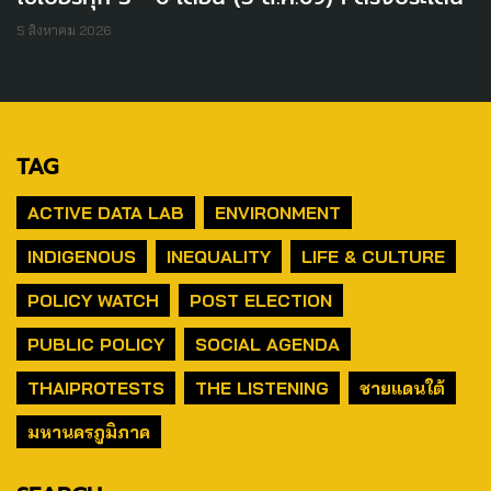
5 สิงหาคม 2026
TAG
ACTIVE DATA LAB
ENVIRONMENT
INDIGENOUS
INEQUALITY
LIFE & CULTURE
POLICY WATCH
POST ELECTION
PUBLIC POLICY
SOCIAL AGENDA
THAIPROTESTS
THE LISTENING
ชายแดนใต้
มหานครภูมิภาค