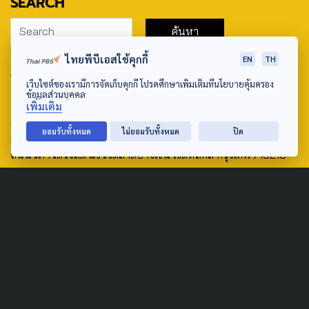
SEARCH
ไทยพีบีเอสใช้คุกกี้
EN
TH
ABOUT US & CONTACT US
เว็บไซต์ของเรามีการจัดเก็บคุกกี้ โปรดศึกษาเพิ่มเติมที่นโยบายคุ้มครอง
ข้อมูลส่วนบุคคล
Address:
เพิ่มเติม
ศูนย์สื่อสารวาระทางสังคมและนโยบายสาธารณะ องค์การกระจาย
ยอมรับทั้งหมด
ไม่ยอมรับทั้งหมด
ปิด
เสียงและแพร่ภาพสาธารณะแห่งประเทศไทย (สำนักงานใหญ่) 145
ถนนวิภาวดีรังสิต แขวงตลาดบางเขน เขตหลักสี่ กรุงเทพฯ 10210
email: TheActive@thaipbs.or.th
tel: 0-2790-2615