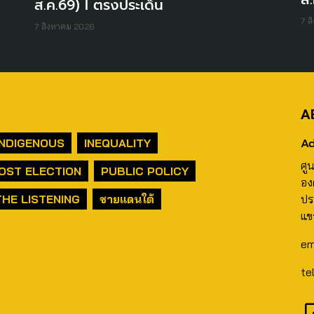
ส.ค.69) I ตรงประเด็น
7 ส
7 สิงหาคม 2026
A
Ad
INDIGENOUS
INEQUALITY
ศู
OST ELECTION
PUBLIC POLICY
อง
THE LISTENING
ชายแดนใต้
ปร
แข
em
te