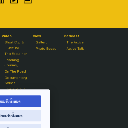
Video
View
Podcast
Short Clip &
Gallery
The Active
Interview
Photo Essay
Active Talk
The Explainer
Learning
Journey
On The Road
Documentary
Series
Live & Public
Forum
On air Clip
ยอมรับทั้งหมด
่ยอมรับทั้งหมด