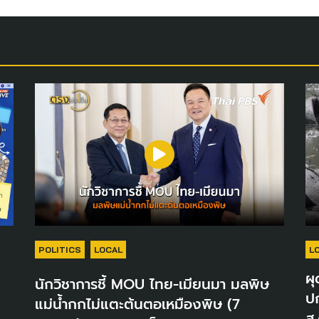
POLITICS
LOCAL
L
ผุ
นักวิชาการชี้ MOU ไทย-เมียนมา มลพิษ
ปก
แม่น้ำกกไม่แตะต้นตอเหมืองพิษ (7
ส.