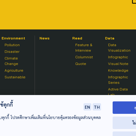
Environment
News
Read
Data
Pollution
Feature &
Data
Interview
Visualization
Disaster
Columnist
Infographic
Climate
Change
Quote
Visual Note
Agriculture
Knowledge
Sustainable
Infographic
Series
Active Data
Lab
คุกกี้
EN
TH
บคุกกี้ โปรดศึกษาเพิ่มเติมที่นโยบายคุ้มครองข้อมูลส่วนบุคคล
ไม