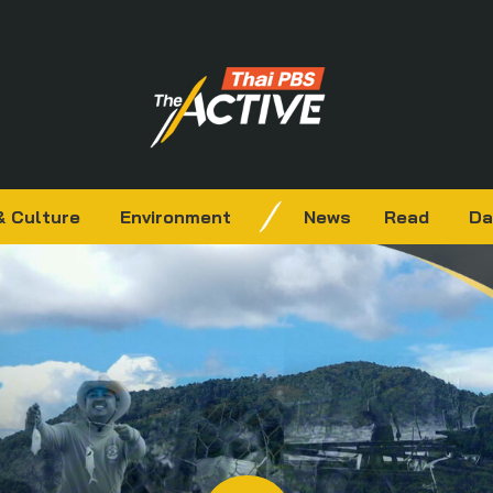
& Culture
Environment
News
Read
Da