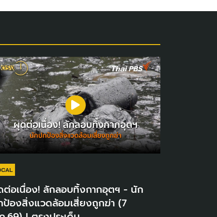
OCAL
ดต่อเนื่อง! ลักลอบทิ้งกากอุตฯ - นัก
ป้องสิ่งแวดล้อมเสี่ยงถูกฆ่า (7
ค.69) I ตรงประเด็น