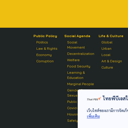
Public Policy
Social Agenda
Life & Culture
Politics
Social
Global
Movement
Law & Rights
Urban
Decentralization
Economy
Local
Welfare
Corruption
Art & Design
Food Security
Culture
Learning &
Education
Marginal People
Gender &
Sexuality
ไทยพีบีเอสใช้
Public Health
Covid-19
เว็บไซต์ของเรามีการจัดเก็
Housing
เพิ่มเติม
Safety