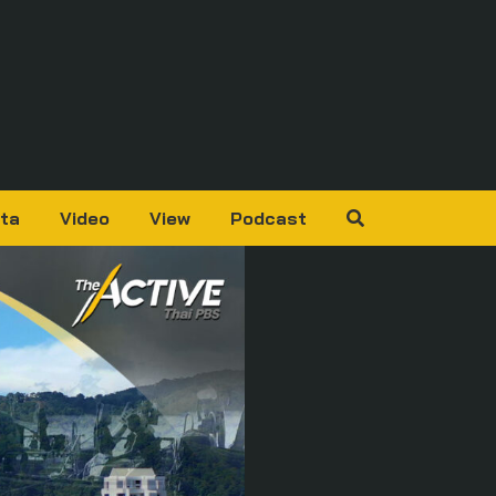
ta
Video
View
Podcast