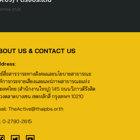
ิงหาคม 2026
BOUT US & CONTACT US
dress:
นย์สื่อสารวาระทางสังคมและนโยบายสาธารณะ
ค์การกระจายเสียงและแพร่ภาพสาธารณะแห่ง
ะเทศไทย (สำนักงานใหญ่) 145 ถนนวิภาวดีรังสิต
วงตลาดบางเขน เขตหลักสี่ กรุงเทพฯ 10210
ail: TheActive@thaipbs.or.th
l: 0-2790-2615