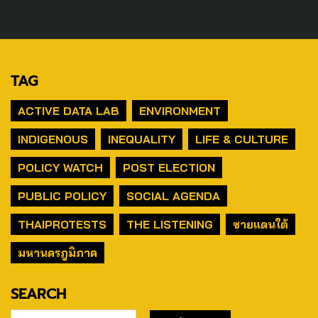
TAG
ACTIVE DATA LAB
ENVIRONMENT
INDIGENOUS
INEQUALITY
LIFE & CULTURE
POLICY WATCH
POST ELECTION
PUBLIC POLICY
SOCIAL AGENDA
THAIPROTESTS
THE LISTENING
ชายแดนใต้
มหานครภูมิภาค
SEARCH