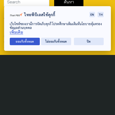
ไทยพีบีเอสใช้คุกกี้
EN
TH
ABOUT US & CONTACT US
เว็บไซต์ของเรามีการจัดเก็บคุกกี้ โปรดศึกษาเพิ่มเติมที่นโยบายคุ้มครอง
Address:
ข้อมูลส่วนบุคคล
เพิ่มเติม
ศูนย์สื่อสารวาระทางสังคมและนโยบายสาธารณะ องค์การกระจาย
เสียงและแพร่ภาพสาธารณะแห่งประเทศไทย (สำนักงานใหญ่) 145
ยอมรับทั้งหมด
ไม่ยอมรับทั้งหมด
ปิด
ถนนวิภาวดีรังสิต แขวงตลาดบางเขน เขตหลักสี่ กรุงเทพฯ 10210
email: TheActive@thaipbs.or.th
tel: 0-2790-2615