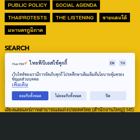
PUBLIC POLICY
SOCIAL AGENDA
THAIPROTESTS
THE LISTENING
ชายแดนใต้
มหานครภูมิภาค
SEARCH
ไทยพีบีเอสใช้คุกกี้
EN
TH
เว็บไซต์ของเรามีการจัดเก็บคุกกี้ โปรดศึกษาเพิ่มเติมที่นโยบายคุ้มครอง
ABOUT US & CONTACT US
ข้อมูลส่วนบุคคล
เพิ่มเติม
Address:
ยอมรับทั้งหมด
ไม่ยอมรับทั้งหมด
ปิด
ศูนย์สื่อสารวาระทางสังคมและนโยบายสาธารณะ องค์การกระจาย
เสียงและแพร่ภาพสาธารณะแห่งประเทศไทย (สำนักงานใหญ่) 145
ถนนวิภาวดีรังสิต แขวงตลาดบางเขน เขตหลักสี่ กรุงเทพฯ 10210
email: TheActive@thaipbs.or.th