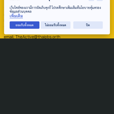
Address:
เว็บไซต์ของเรามีการจัดเก็บคุกกี้ โปรดศึกษาเพิ่มเติมที่นโยบายคุ้มครอง
ข้อมูลส่วนบุคคล
ศูนย์สื่อสารวาระทางสังคมและนโยบายสาธารณะ องค์การกระจาย
เพิ่มเติม
เสียงและแพร่ภาพสาธารณะแห่งประเทศไทย (สำนักงานใหญ่) 145
ยอมรับทั้งหมด
ไม่ยอมรับทั้งหมด
ปิด
ถนนวิภาวดีรังสิต แขวงตลาดบางเขน เขตหลักสี่ กรุงเทพฯ 10210
email: TheActive@thaipbs.or.th
tel: 0-2790-2615
Public Policy
Social Agenda
Life & Culture
Politics
Social Movement
Global
Law & Rights
Decentralization
Urban
Economy
Welfare
Local