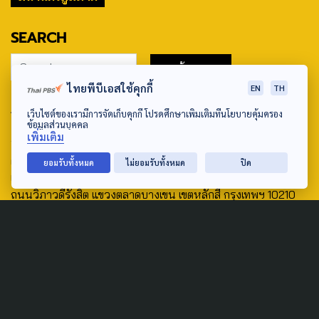
SEARCH
ไทยพีบีเอสใช้คุกกี้
EN
TH
ABOUT US & CONTACT US
เว็บไซต์ของเรามีการจัดเก็บคุกกี้ โปรดศึกษาเพิ่มเติมที่นโยบายคุ้มครอง
ข้อมูลส่วนบุคคล
Address:
เพิ่มเติม
ศูนย์สื่อสารวาระทางสังคมและนโยบายสาธารณะ องค์การกระจาย
ยอมรับทั้งหมด
ไม่ยอมรับทั้งหมด
ปิด
เสียงและแพร่ภาพสาธารณะแห่งประเทศไทย (สำนักงานใหญ่) 145
ถนนวิภาวดีรังสิต แขวงตลาดบางเขน เขตหลักสี่ กรุงเทพฯ 10210
email: TheActive@thaipbs.or.th
tel: 0-2790-2615