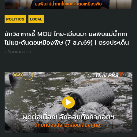
POLITICS
LOCAL
นักวิชาการชี้ MOU ไทย-เมียนมา มลพิษแม่น้ำกก
ไม่แตะต้นตอเหมืองพิษ (7 ส.ค.69) I ตรงประเด็น
7 สิงหาคม 2026