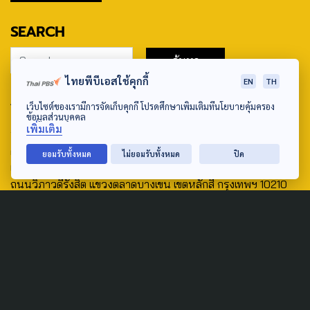
SEARCH
ไทยพีบีเอสใช้คุกกี้
EN
TH
ABOUT US & CONTACT US
เว็บไซต์ของเรามีการจัดเก็บคุกกี้ โปรดศึกษาเพิ่มเติมที่นโยบายคุ้มครอง
ข้อมูลส่วนบุคคล
Address:
เพิ่มเติม
ศูนย์สื่อสารวาระทางสังคมและนโยบายสาธารณะ องค์การกระจาย
ยอมรับทั้งหมด
ไม่ยอมรับทั้งหมด
ปิด
เสียงและแพร่ภาพสาธารณะแห่งประเทศไทย (สำนักงานใหญ่) 145
ถนนวิภาวดีรังสิต แขวงตลาดบางเขน เขตหลักสี่ กรุงเทพฯ 10210
email: TheActive@thaipbs.or.th
tel: 0-2790-2615