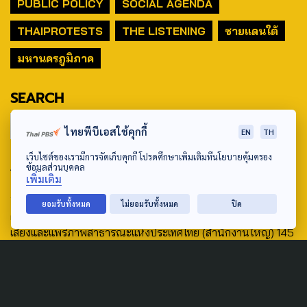
PUBLIC POLICY
SOCIAL AGENDA
THAIPROTESTS
THE LISTENING
ชายแดนใต้
มหานครภูมิภาค
SEARCH
ไทยพีบีเอสใช้คุกกี้
EN
TH
เว็บไซต์ของเรามีการจัดเก็บคุกกี้ โปรดศึกษาเพิ่มเติมที่นโยบายคุ้มครอง
ABOUT US & CONTACT US
ข้อมูลส่วนบุคคล
เพิ่มเติม
Address:
ยอมรับทั้งหมด
ไม่ยอมรับทั้งหมด
ปิด
ศูนย์สื่อสารวาระทางสังคมและนโยบายสาธารณะ องค์การกระจาย
เสียงและแพร่ภาพสาธารณะแห่งประเทศไทย (สำนักงานใหญ่) 145
ถนนวิภาวดีรังสิต แขวงตลาดบางเขน เขตหลักสี่ กรุงเทพฯ 10210
email: TheActive@thaipbs.or.th
tel: 0-2790-2615