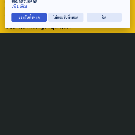
ศูนย์สื่อสารวาระทางสังคมและนโยบายสาธารณะ องค์การกระจาย
ข้อมูลส่วนบุคคล
เพิ่มเติม
เสียงและแพร่ภาพสาธารณะแห่งประเทศไทย (สำนักงานใหญ่) 145
ถนนวิภาวดีรังสิต แขวงตลาดบางเขน เขตหลักสี่ กรุงเทพฯ 10210
ยอมรับทั้งหมด
ไม่ยอมรับทั้งหมด
ปิด
email: TheActive@thaipbs.or.th
tel: 0-2790-2615
Public Policy
Social Agenda
Life & Culture
Politics
Social Movement
Global
Law & Rights
Decentralization
Urban
Economy
Welfare
Local
Corruption
Food Security
Art & Design
Learning &
Culture
Education