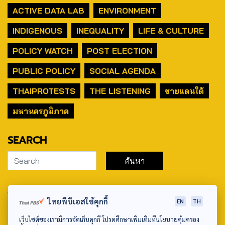
ACTIVE DATA LAB
ENVIRONMENT
INDIGENOUS
INEQUALITY
LIFE & CULTURE
POLICY WATCH
POST ELECTION
PUBLIC POLICY
SOCIAL AGENDA
THAIPROTESTS
THE LISTENING
ชายแดนใต้
มหานครภูมิภาค
SEARCH
ABOUT US & CONTACT US
ไทยพีบีเอสใช้คุกกี้
EN
TH
Address:
เว็บไซต์ของเรามีการจัดเก็บคุกกี้ โปรดศึกษาเพิ่มเติมที่นโยบายคุ้มครอง