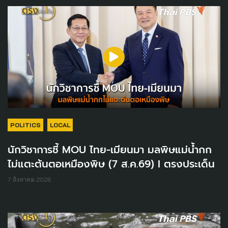
POLITICS
LOCAL
นักวิชาการชี้ MOU ไทย-เมียนมา มลพิษแม่น้ำกก
ไม่แตะต้นตอเหมืองพิษ (7 ส.ค.69) I ตรงประเด็น
7 สิงหาคม 2026