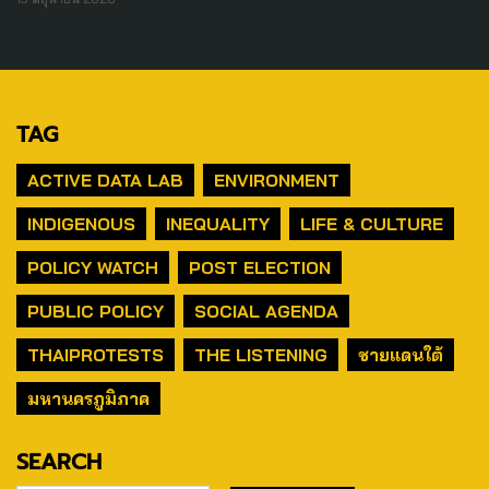
TAG
ACTIVE DATA LAB
ENVIRONMENT
INDIGENOUS
INEQUALITY
LIFE & CULTURE
POLICY WATCH
POST ELECTION
PUBLIC POLICY
SOCIAL AGENDA
THAIPROTESTS
THE LISTENING
ชายแดนใต้
มหานครภูมิภาค
SEARCH