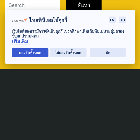
ไทยพีบีเอสใช้คุกกี้
EN
TH
ABOUT US & CONTACT US
เว็บไซต์ของเรามีการจัดเก็บคุกกี้ โปรดศึกษาเพิ่มเติมที่นโยบายคุ้มครอง
Address:
ข้อมูลส่วนบุคคล
เพิ่มเติม
ศูนย์สื่อสารวาระทางสังคมและนโยบายสาธารณะ องค์การกระจาย
ยอมรับทั้งหมด
ไม่ยอมรับทั้งหมด
ปิด
เสียงและแพร่ภาพสาธารณะแห่งประเทศไทย (สำนักงานใหญ่) 145
ถนนวิภาวดีรังสิต แขวงตลาดบางเขน เขตหลักสี่ กรุงเทพฯ 10210
email: TheActive@thaipbs.or.th
tel: 0-2790-2615