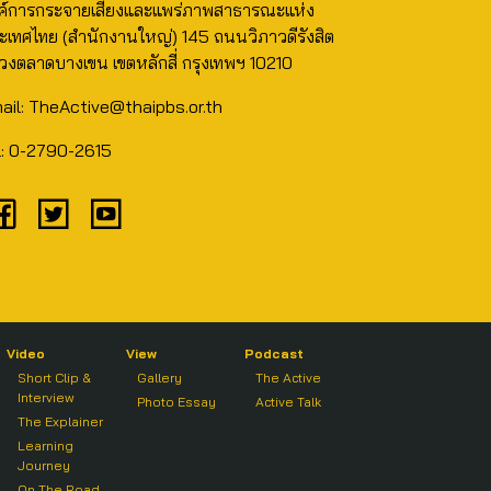
ค์การกระจายเสียงและแพร่ภาพสาธารณะแห่ง
ะเทศไทย (สำนักงานใหญ่) 145 ถนนวิภาวดีรังสิต
วงตลาดบางเขน เขตหลักสี่ กรุงเทพฯ 10210
ail: TheActive@thaipbs.or.th
l: 0-2790-2615
Video
View
Podcast
Short Clip &
Gallery
The Active
Interview
Photo Essay
Active Talk
The Explainer
Learning
Journey
On The Road