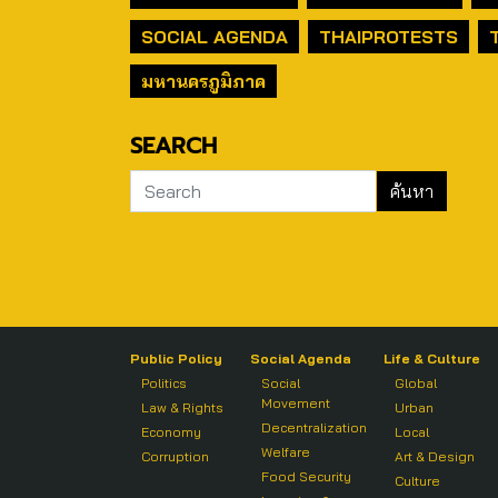
SOCIAL AGENDA
THAIPROTESTS
มหานครภูมิภาค
SEARCH
Public Policy
Social Agenda
Life & Culture
Politics
Social
Global
Movement
Law & Rights
Urban
Decentralization
Economy
Local
Welfare
Corruption
Art & Design
Food Security
Culture