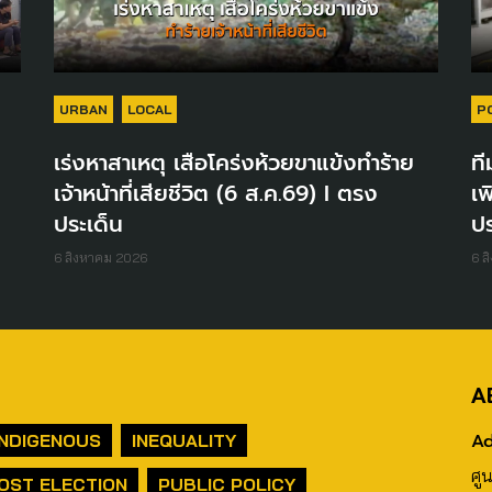
URBAN
LOCAL
P
เร่งหาสาเหตุ เสือโคร่งห้วยขาแข้งทำร้าย
ที
เจ้าหน้าที่เสียชีวิต (6 ส.ค.69) I ตรง
เพ
ประเด็น
ปร
6 สิงหาคม 2026
6 ส
A
Ad
INDIGENOUS
INEQUALITY
ศู
OST ELECTION
PUBLIC POLICY