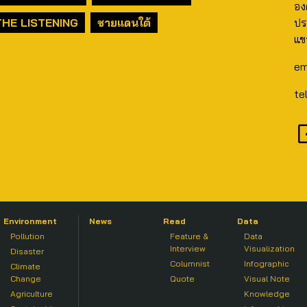
อง
THE LISTENING
ชายแดนใต้
ปร
แข
em
te
Environment
News
Read
Data
Pollution
Feature &
Data
Interview
Visualization
Disaster
Columnist
Infographic
Climate
Change
Quote
Visual Note
Agriculture
Knowledge