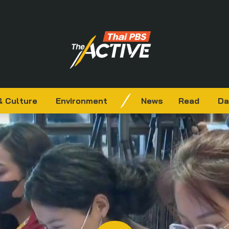
& Culture
Environment
News
Read
Da