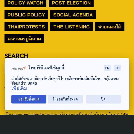
POLICY WATCH
POST ELECTION
PUBLIC POLICY
SOCIAL AGENDA
THAIPROTESTS
THE LISTENING
ชายแดนใต้
มหานครภูมิภาค
SEARCH
ไทยพีบีเอสใช้คุกกี้
EN
TH
เว็บไซต์ของเรามีการจัดเก็บคุกกี้ โปรดศึกษาเพิ่มเติมที่นโยบายคุ้มครอง
ข้อมูลส่วนบุคคล
ABOUT US & CONTACT US
เพิ่มเติม
Address:
ยอมรับทั้งหมด
ไม่ยอมรับทั้งหมด
ปิด
ศูนย์สื่อสารวาระทางสังคมและนโยบายสาธารณะ องค์การกระจาย
เสียงและแพร่ภาพสาธารณะแห่งประเทศไทย (สำนักงานใหญ่) 145
ถนนวิภาวดีรังสิต แขวงตลาดบางเขน เขตหลักสี่ กรุงเทพฯ 10210
email: TheActive@thaipbs.or.th