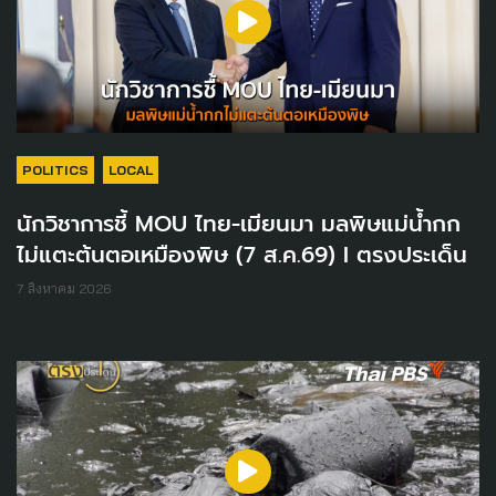
POLITICS
LOCAL
นักวิชาการชี้ MOU ไทย-เมียนมา มลพิษแม่น้ำกก
ไม่แตะต้นตอเหมืองพิษ (7 ส.ค.69) I ตรงประเด็น
7 สิงหาคม 2026