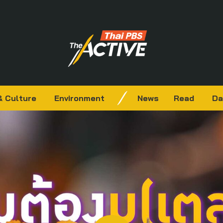
& Culture
Environment
News
Read
Da