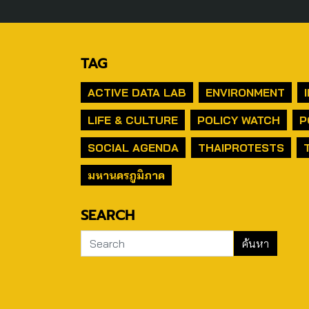
TAG
ACTIVE DATA LAB
ENVIRONMENT
LIFE & CULTURE
POLICY WATCH
P
SOCIAL AGENDA
THAIPROTESTS
มหานครภูมิภาค
SEARCH