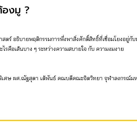
้องมู ?
ร์ อธิบายพฤติกรรมการพึ่งพาสิ่งศักดิ์สิทธิ์ที่เชื่อมโยงอยู่ก
อะไรคือเส้นบาง​ ๆ​ ระหว่างความสบายใจ กับ ความงมงาย
ิเศษ ผศ.ณัฐสุดา เต้พันธ์ คณบดีคณะจิตวิทยา จุฬาลงกรณ์ม