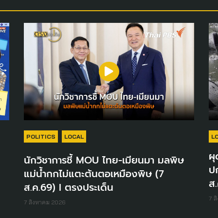
POLITICS
LOCAL
L
ผุ
นักวิชาการชี้ MOU ไทย-เมียนมา มลพิษ
ปก
แม่น้ำกกไม่แตะต้นตอเหมืองพิษ (7
ส.
ส.ค.69) I ตรงประเด็น
7 ส
7 สิงหาคม 2026