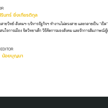
OR
ิรินทร์ ยิ่งเกียรติกุล
บสายวิทย์-สังคมฯ-บริหารรัฐกิจฯ ทำงานไม่ตรงสาย และกลายเป็น "เป็ด"
ตัว สนใจการเมือง จิตวิทยาเด็ก วิธีคิดการมองสังคม และรักการสัมภาษณ์ผู
 EDITOR
ร น้อยบุญมา