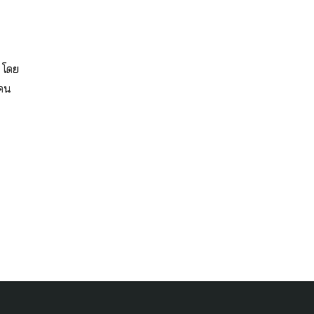
 โดย
้คน