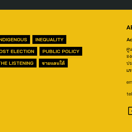
A
Ad
INDIGENOUS
INEQUALITY
ศู
OST ELECTION
PUBLIC POLICY
อง
THE LISTENING
ชายแดนใต้
ปร
แข
em
te