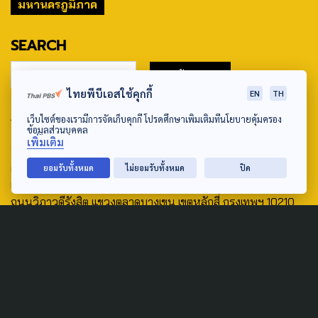
มหานครภูมิภาค
SEARCH
ไทยพีบีเอสใช้คุกกี้
EN
TH
ABOUT US & CONTACT US
เว็บไซต์ของเรามีการจัดเก็บคุกกี้ โปรดศึกษาเพิ่มเติมที่นโยบายคุ้มครอง
ข้อมูลส่วนบุคคล
เพิ่มเติม
Address:
ศูนย์สื่อสารวาระทางสังคมและนโยบายสาธารณะ องค์การกระจาย
ยอมรับทั้งหมด
ไม่ยอมรับทั้งหมด
ปิด
เสียงและแพร่ภาพสาธารณะแห่งประเทศไทย (สำนักงานใหญ่) 145
ถนนวิภาวดีรังสิต แขวงตลาดบางเขน เขตหลักสี่ กรุงเทพฯ 10210
email: TheActive@thaipbs.or.th
tel: 0-2790-2615