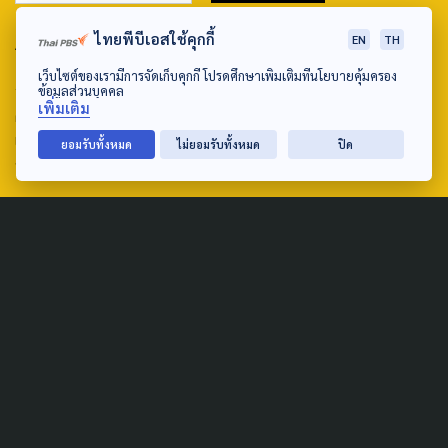
ไทยพีบีเอสใช้คุกกี้
ABOUT US & CONTACT US
EN
TH
เว็บไซต์ของเรามีการจัดเก็บคุกกี้ โปรดศึกษาเพิ่มเติมที่นโยบายคุ้มครอง
Address:
ข้อมูลส่วนบุคคล
เพิ่มเติม
ศูนย์สื่อสารวาระทางสังคมและนโยบายสาธารณะ องค์การกระจาย
เสียงและแพร่ภาพสาธารณะแห่งประเทศไทย (สำนักงานใหญ่) 145
ยอมรับทั้งหมด
ไม่ยอมรับทั้งหมด
ปิด
ถนนวิภาวดีรังสิต แขวงตลาดบางเขน เขตหลักสี่ กรุงเทพฯ 10210
email: TheActive@thaipbs.or.th
tel: 0-2790-2615
Public Policy
Social Agenda
Life & Culture