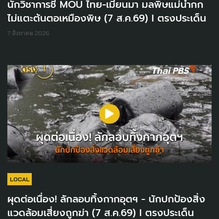
นักวิชาการชี้ MOU ไทย-เมียนมา มลพิษแม่น้ำกก
ไม่แตะต้นตอเหมืองพิษ (7 ส.ค.69) I ตรงประเด็น
7 สิงหาคม 2026
LOCAL
ผุดต่อเนื่อง! ลักลอบทิ้งกากอุตฯ - นักปกป้องสิ่ง
แวดล้อมเสี่ยงถูกฆ่า (7 ส.ค.69) I ตรงประเด็น