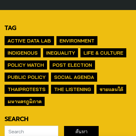
TAG
ACTIVE DATA LAB
ENVIRONMENT
INDIGENOUS
INEQUALITY
LIFE & CULTURE
POLICY WATCH
POST ELECTION
PUBLIC POLICY
SOCIAL AGENDA
THAIPROTESTS
THE LISTENING
ชายแดนใต้
มหานครภูมิภาค
SEARCH