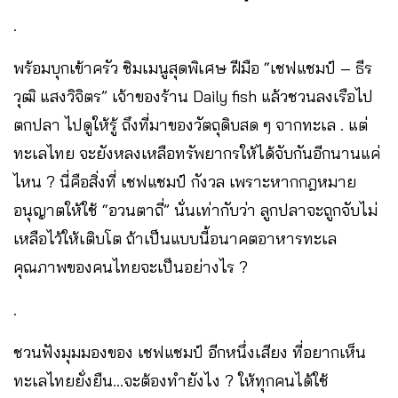
.
พร้อมบุกเข้าครัว ชิมเมนูสุดพิเศษ ฝีมือ “เชฟแชมป์ – ธีร
วุฒิ แสงวิจิตร” เจ้าของร้าน Daily fish แล้วชวนลงเรือไป
ตกปลา ไปดูให้รู้ ถึงที่มาของวัตถุดิบสด ๆ จากทะเล . แต่
ทะเลไทย จะยังหลงเหลือทรัพยากรให้ได้จับกันอีกนานแค่
ไหน ? นี่คือสิ่งที่ เชฟแชมป์ กังวล เพราะหากกฎหมาย
อนุญาตให้ใช้ “อวนตาถี่” นั่นเท่ากับว่า ลูกปลาจะถูกจับไม่
เหลือไว้ให้เติบโต ถ้าเป็นแบบนี้อนาคตอาหารทะเล
คุณภาพของคนไทยจะเป็นอย่างไร ?
.
ชวนฟังมุมมองของ เชฟแชมป์ อีกหนึ่งเสียง ที่อยากเห็น
ทะเลไทยยั่งยืน…จะต้องทำยังไง ? ให้ทุกคนได้ใช้