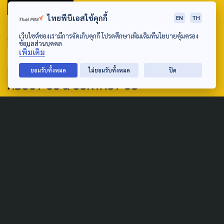
มหานครภูมิภาค
ไทยพีบีเอสใช้คุกกี้
EN
TH
SEARCH
เว็บไซต์ของเรามีการจัดเก็บคุกกี้ โปรดศึกษาเพิ่มเติมที่นโยบายคุ้มครอง
ข้อมูลส่วนบุคคล
เพิ่มเติม
ยอมรับทั้งหมด
ไม่ยอมรับทั้งหมด
ปิด
ABOUT US & CONTACT US
Address:
ศูนย์สื่อสารวาระทางสังคมและนโยบายสาธารณะ องค์การกระจาย
เสียงและแพร่ภาพสาธารณะแห่งประเทศไทย (สำนักงานใหญ่) 145
ถนนวิภาวดีรังสิต แขวงตลาดบางเขน เขตหลักสี่ กรุงเทพฯ 10210
email: TheActive@thaipbs.or.th
tel: 0-2790-2615