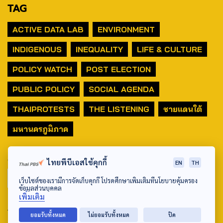
TAG
ACTIVE DATA LAB
ENVIRONMENT
INDIGENOUS
INEQUALITY
LIFE & CULTURE
POLICY WATCH
POST ELECTION
PUBLIC POLICY
SOCIAL AGENDA
THAIPROTESTS
THE LISTENING
ชายแดนใต้
มหานครภูมิภาค
SEARCH
ไทยพีบีเอสใช้คุกกี้
EN
TH
เว็บไซต์ของเรามีการจัดเก็บคุกกี้ โปรดศึกษาเพิ่มเติมที่นโยบายคุ้มครอง
ข้อมูลส่วนบุคคล
เพิ่มเติม
ABOUT US & CONTACT US
ยอมรับทั้งหมด
ไม่ยอมรับทั้งหมด
ปิด