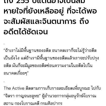
ถึง 255 ปีแต่นี่อาจเป็นลม
หายใจที่ยังเหลืออยู่ ที่จะได้พอ
จะสัมผัสและจินตนาการ ถึง
อดีตได้ชัดเจน
.
“ถ้าเราไม่มีพื้นฐานของอดีต อนาคตเราก็จะไม่รู้ว่าอดีต
เป็นยังไง​ แต่ถ้าเรามีพื้นฐานของอดีตแล้วเราจะปรับปรุง
อดีต​ มันก็จะมีมูลของอดีตซ่อนความงามในอดีตไปใน
อนาคตเรื่อยๆ” ​
.
The​ Active​ ติดตามการเก็บรายละเอียด​เพื่อบูรณะ​ ไปกับ
“จิตรา กาญจนะคูหะ” ผู้อำนวยการกลุ่มอนุรักษ์โบราณ
สถาน กองโบราณคดี กรมศิลปากร