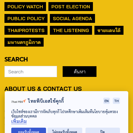
POLICY WATCH
POST ELECTION
PUBLIC POLICY
SOCIAL AGENDA
THAIPROTESTS
THE LISTENING
ชายแดนใต้
มหานครภูมิภาค
SEARCH
ABOUT US & CONTACT US
Address:
ไทยพีบีเอสใช้คุกกี้
EN
TH
ศูนย์สื่อสารวาระทางสังคมและนโยบายสาธารณะ องค์การกระจาย
เว็บไซต์ของเรามีการจัดเก็บคุกกี้ โปรดศึกษาเพิ่มเติมที่นโยบายคุ้มครอง
ข้อมูลส่วนบุคคล
เสียงและแพร่ภาพสาธารณะแห่งประเทศไทย (สำนักงานใหญ่) 145
เพิ่มเติม
ถนนวิภาวดีรังสิต แขวงตลาดบางเขน เขตหลักสี่ กรุงเทพฯ 10210
ยอมรับทั้งหมด
ไม่ยอมรับทั้งหมด
ปิด