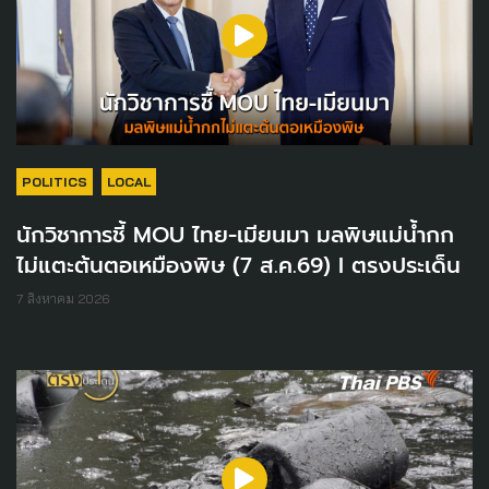
POLITICS
LOCAL
นักวิชาการชี้ MOU ไทย-เมียนมา มลพิษแม่น้ำกก
ไม่แตะต้นตอเหมืองพิษ (7 ส.ค.69) I ตรงประเด็น
7 สิงหาคม 2026