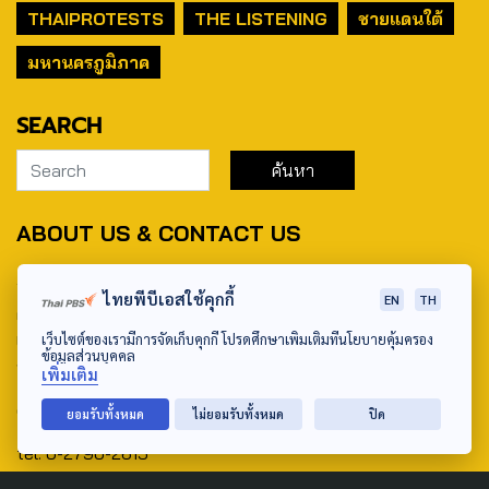
THAIPROTESTS
THE LISTENING
ชายแดนใต้
มหานครภูมิภาค
SEARCH
ABOUT US & CONTACT US
Address:
ไทยพีบีเอสใช้คุกกี้
EN
TH
ศูนย์สื่อสารวาระทางสังคมและนโยบายสาธารณะ องค์การกระจาย
เสียงและแพร่ภาพสาธารณะแห่งประเทศไทย (สำนักงานใหญ่) 145
เว็บไซต์ของเรามีการจัดเก็บคุกกี้ โปรดศึกษาเพิ่มเติมที่นโยบายคุ้มครอง
ข้อมูลส่วนบุคคล
ถนนวิภาวดีรังสิต แขวงตลาดบางเขน เขตหลักสี่ กรุงเทพฯ 10210
เพิ่มเติม
email: TheActive@thaipbs.or.th
ยอมรับทั้งหมด
ไม่ยอมรับทั้งหมด
ปิด
tel: 0-2790-2615