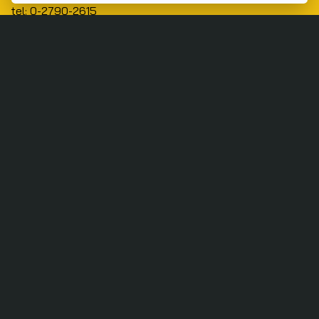
tel: 0-2790-2615
Public Policy
Social Agenda
Life & Culture
Politics
Social Movement
Global
Law & Rights
Decentralization
Urban
Economy
Welfare
Local
Corruption
Food Security
Art & Design
Learning &
Culture
Education
Marginal People
Gender &
Sexuality
Public Health
Covid-19