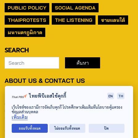
PUBLIC POLICY
SOCIAL AGENDA
THAIPROTESTS
THE LISTENING
ชายแดนใต้
มหานครภูมิภาค
SEARCH
ABOUT US & CONTACT US
Address:
ไทยพีบีเอสใช้คุกกี้
EN
TH
ศูนย์สื่อสารวาระทางสังคมและนโยบายสาธารณะ องค์การกระจาย
เว็บไซต์ของเรามีการจัดเก็บคุกกี้ โปรดศึกษาเพิ่มเติมที่นโยบายคุ้มครอง
เสียงและแพร่ภาพสาธารณะแห่งประเทศไทย (สำนักงานใหญ่) 145
ข้อมูลส่วนบุคคล
เพิ่มเติม
ถนนวิภาวดีรังสิต แขวงตลาดบางเขน เขตหลักสี่ กรุงเทพฯ 10210
ยอมรับทั้งหมด
ไม่ยอมรับทั้งหมด
ปิด
email: TheActive@thaipbs.or.th