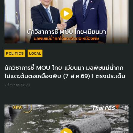
POLITICS
LOCAL
นักวิชาการชี้ MOU ไทย-เมียนมา มลพิษแม่น้ำกก
ไม่แตะต้นตอเหมืองพิษ (7 ส.ค.69) I ตรงประเด็น
7 สิงหาคม 2026