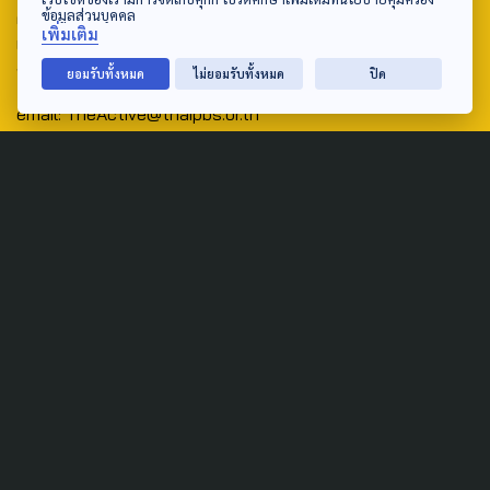
ข้อมูลส่วนบุคคล
ศูนย์สื่อสารวาระทางสังคมและนโยบายสาธารณะ องค์การกระจาย
เพิ่มเติม
เสียงและแพร่ภาพสาธารณะแห่งประเทศไทย (สำนักงานใหญ่) 145
ถนนวิภาวดีรังสิต แขวงตลาดบางเขน เขตหลักสี่ กรุงเทพฯ 10210
ยอมรับทั้งหมด
ไม่ยอมรับทั้งหมด
ปิด
email: TheActive@thaipbs.or.th
tel: 0-2790-2615
Public Policy
Social Agenda
Life & Culture
Politics
Social Movement
Global
Law & Rights
Decentralization
Urban
Economy
Welfare
Local
Corruption
Food Security
Art & Design
Learning &
Culture