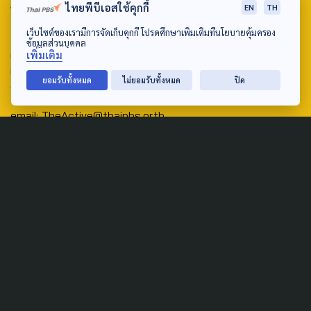
ABOUT US & CONTACT US
ไทยพีบีเอสใช้คุกกี้
EN
TH
Address:
เว็บไซต์ของเรามีการจัดเก็บคุกกี้ โปรดศึกษาเพิ่มเติมที่นโยบายคุ้มครอง
ข้อมูลส่วนบุคคล
ศูนย์สื่อสารวาระทางสังคมและนโยบายสาธารณะ องค์การกระจาย
เพิ่มเติม
เสียงและแพร่ภาพสาธารณะแห่งประเทศไทย (สำนักงานใหญ่) 145
ยอมรับทั้งหมด
ไม่ยอมรับทั้งหมด
ปิด
ถนนวิภาวดีรังสิต แขวงตลาดบางเขน เขตหลักสี่ กรุงเทพฯ 10210
email: TheActive@thaipbs.or.th
tel: 0-2790-2615
Public Policy
Social Agenda
Life & Culture
Politics
Social Movement
Global
Law & Rights
Decentralization
Urban