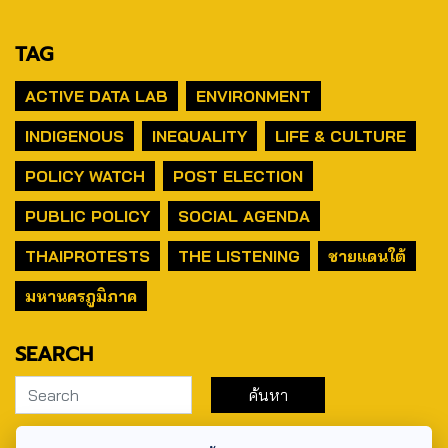
TAG
ACTIVE DATA LAB
ENVIRONMENT
INDIGENOUS
INEQUALITY
LIFE & CULTURE
POLICY WATCH
POST ELECTION
PUBLIC POLICY
SOCIAL AGENDA
THAIPROTESTS
THE LISTENING
ชายแดนใต้
มหานครภูมิภาค
SEARCH