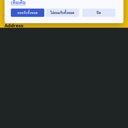
เพิ่มเติม
ABOUT US & CONTACT US
ยอมรับทั้งหมด
ไม่ยอมรับทั้งหมด
ปิด
Address:
ศูนย์สื่อสารวาระทางสังคมและนโยบายสาธารณะ องค์การกระจาย
เสียงและแพร่ภาพสาธารณะแห่งประเทศไทย (สำนักงานใหญ่) 145
ถนนวิภาวดีรังสิต แขวงตลาดบางเขน เขตหลักสี่ กรุงเทพฯ 10210
email: TheActive@thaipbs.or.th
tel: 0-2790-2615
Public Policy
Social Agenda
Life & Culture