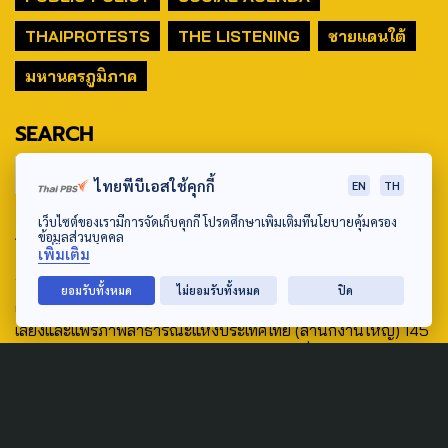
THAIPROTESTS
THE LISTENING
ชายแดนใต้
มหานครภูมิภาค
SEARCH
ไทยพีบีเอสใช้คุกกี้
EN
TH
เว็บไซต์ของเรามีการจัดเก็บคุกกี้ โปรดศึกษาเพิ่มเติมที่นโยบายคุ้มครอง
ABOUT US & CONTACT US
ข้อมูลส่วนบุคคล
เพิ่มเติม
Address:
ยอมรับทั้งหมด
ไม่ยอมรับทั้งหมด
ปิด
ศูนย์สื่อสารวาระทางสังคมและนโยบายสาธารณะ องค์การกระจาย
เสียงและแพร่ภาพสาธารณะแห่งประเทศไทย (สำนักงานใหญ่) 145
ถนนวิภาวดีรังสิต แขวงตลาดบางเขน เขตหลักสี่ กรุงเทพฯ 10210
email: TheActive@thaipbs.or.th
tel: 0-2790-2615