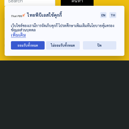
ไทยพีบีเอสใช้คุกกี้
EN
TH
ABOUT US & CONTACT US
เว็บไซต์ของเรามีการจัดเก็บคุกกี้ โปรดศึกษาเพิ่มเติมที่นโยบายคุ้มครอง
Address:
ข้อมูลส่วนบุคคล
เพิ่มเติม
ศูนย์สื่อสารวาระทางสังคมและนโยบายสาธารณะ องค์การกระจาย
เสียงและแพร่ภาพสาธารณะแห่งประเทศไทย (สำนักงานใหญ่) 145
ยอมรับทั้งหมด
ไม่ยอมรับทั้งหมด
ปิด
ถนนวิภาวดีรังสิต แขวงตลาดบางเขน เขตหลักสี่ กรุงเทพฯ 10210
email: TheActive@thaipbs.or.th
tel: 0-2790-2615
Public Policy
Social Agenda
Life & Culture