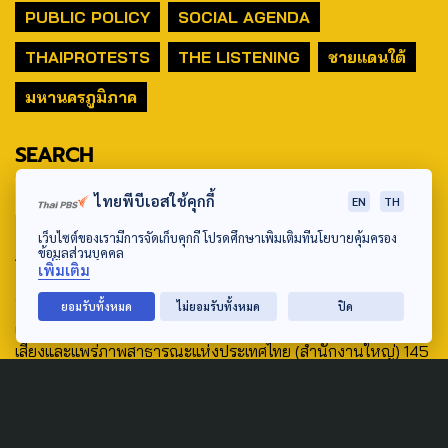
PUBLIC POLICY
SOCIAL AGENDA
THAIPROTESTS
THE LISTENING
ชายแดนใต้
มหานครภูมิภาค
SEARCH
ไทยพีบีเอสใช้คุกกี้
EN
TH
เว็บไซต์ของเรามีการจัดเก็บคุกกี้ โปรดศึกษาเพิ่มเติมที่นโยบายคุ้มครอง
ABOUT US & CONTACT US
ข้อมูลส่วนบุคคล
เพิ่มเติม
Address:
ยอมรับทั้งหมด
ไม่ยอมรับทั้งหมด
ปิด
ศูนย์สื่อสารวาระทางสังคมและนโยบายสาธารณะ องค์การกระจาย
เสียงและแพร่ภาพสาธารณะแห่งประเทศไทย (สำนักงานใหญ่) 145
ถนนวิภาวดีรังสิต แขวงตลาดบางเขน เขตหลักสี่ กรุงเทพฯ 10210
email: TheActive@thaipbs.or.th