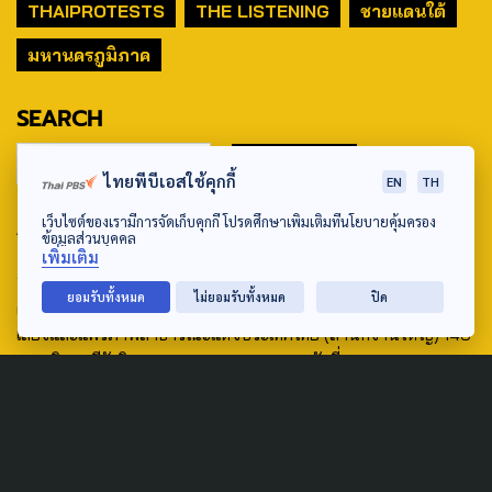
THAIPROTESTS
THE LISTENING
ชายแดนใต้
มหานครภูมิภาค
SEARCH
ไทยพีบีเอสใช้คุกกี้
EN
TH
เว็บไซต์ของเรามีการจัดเก็บคุกกี้ โปรดศึกษาเพิ่มเติมที่นโยบายคุ้มครอง
ABOUT US & CONTACT US
ข้อมูลส่วนบุคคล
เพิ่มเติม
Address:
ยอมรับทั้งหมด
ไม่ยอมรับทั้งหมด
ปิด
ศูนย์สื่อสารวาระทางสังคมและนโยบายสาธารณะ องค์การกระจาย
เสียงและแพร่ภาพสาธารณะแห่งประเทศไทย (สำนักงานใหญ่) 145
ถนนวิภาวดีรังสิต แขวงตลาดบางเขน เขตหลักสี่ กรุงเทพฯ 10210
email: TheActive@thaipbs.or.th
tel: 0-2790-2615