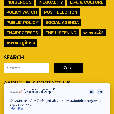
INDIGENOUS
INEQUALITY
LIFE & CULTURE
POLICY WATCH
POST ELECTION
PUBLIC POLICY
SOCIAL AGENDA
THAIPROTESTS
THE LISTENING
ชายแดนใต้
มหานครภูมิภาค
SEARCH
ABOUT US & CONTACT US
ไทยพีบีเอสใช้คุกกี้
EN
TH
Address:
เว็บไซต์ของเรามีการจัดเก็บคุกกี้ โปรดศึกษาเพิ่มเติมที่นโยบายคุ้มครอง
ศูนย์สื่อสารวาระทางสังคมและนโยบายสาธารณะ องค์การกระจาย
ข้อมูลส่วนบุคคล
เสียงและแพร่ภาพสาธารณะแห่งประเทศไทย (สำนักงานใหญ่) 145
เพิ่มเติม
ถนนวิภาวดีรังสิต แขวงตลาดบางเขน เขตหลักสี่ กรุงเทพฯ 10210