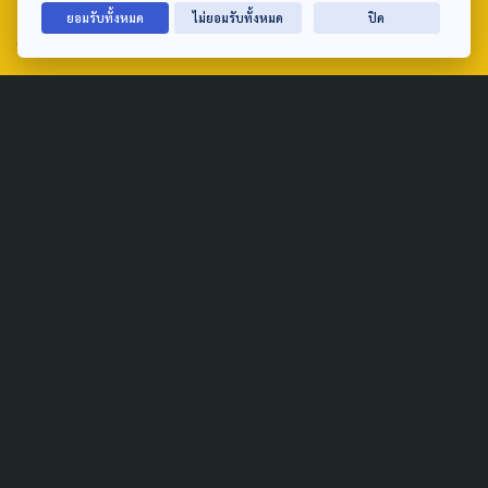
ยอมรับทั้งหมด
ไม่ยอมรับทั้งหมด
ปิด
email: TheActive@thaipbs.or.th
tel: 0-2790-2615
Public Policy
Social Agenda
Life & Culture
Politics
Social Movement
Global
Law & Rights
Decentralization
Urban
Economy
Welfare
Local
Corruption
Food Security
Art & Design
Learning &
Culture
Education
Marginal People
Gender &