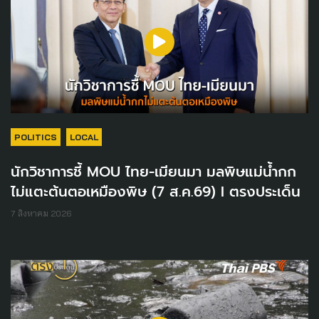
POLITICS
LOCAL
นักวิชาการชี้ MOU ไทย-เมียนมา มลพิษแม่น้ำกก
ไม่แตะต้นตอเหมืองพิษ (7 ส.ค.69) I ตรงประเด็น
7 สิงหาคม 2026