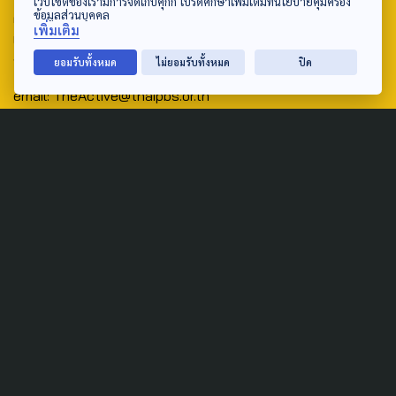
เว็บไซต์ของเรามีการจัดเก็บคุกกี้ โปรดศึกษาเพิ่มเติมที่นโยบายคุ้มครอง
ข้อมูลส่วนบุคคล
ศูนย์สื่อสารวาระทางสังคมและนโยบายสาธารณะ องค์การกระจาย
เพิ่มเติม
เสียงและแพร่ภาพสาธารณะแห่งประเทศไทย (สำนักงานใหญ่) 145
ถนนวิภาวดีรังสิต แขวงตลาดบางเขน เขตหลักสี่ กรุงเทพฯ 10210
ยอมรับทั้งหมด
ไม่ยอมรับทั้งหมด
ปิด
email: TheActive@thaipbs.or.th
tel: 0-2790-2615
Public Policy
Social Agenda
Life & Culture
Politics
Social Movement
Global
Law & Rights
Decentralization
Urban
Economy
Welfare
Local
Corruption
Food Security
Art & Design
Learning &
Culture