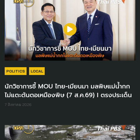
POLITICS
LOCAL
นักวิชาการชี้ MOU ไทย-เมียนมา มลพิษแม่น้ำกก
ไม่แตะต้นตอเหมืองพิษ (7 ส.ค.69) I ตรงประเด็น
7 สิงหาคม 2026