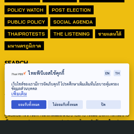
POLICY WATCH
POST ELECTION
PUBLIC POLICY
SOCIAL AGENDA
THAIPROTESTS
THE LISTENING
ชายแดนใต้
มหานครภูมิภาค
SEARCH
ไทยพีบีเอสใช้คุกกี้
EN
TH
เว็บไซต์ของเรามีการจัดเก็บคุกกี้ โปรดศึกษาเพิ่มเติมที่นโยบายคุ้มครอง
ข้อมูลส่วนบุคคล
ABOUT US & CONTACT US
เพิ่มเติม
Address:
ยอมรับทั้งหมด
ไม่ยอมรับทั้งหมด
ปิด
ศูนย์สื่อสารวาระทางสังคมและนโยบายสาธารณะ องค์การกระจาย
เสียงและแพร่ภาพสาธารณะแห่งประเทศไทย (สำนักงานใหญ่) 145
ถนนวิภาวดีรังสิต แขวงตลาดบางเขน เขตหลักสี่ กรุงเทพฯ 10210