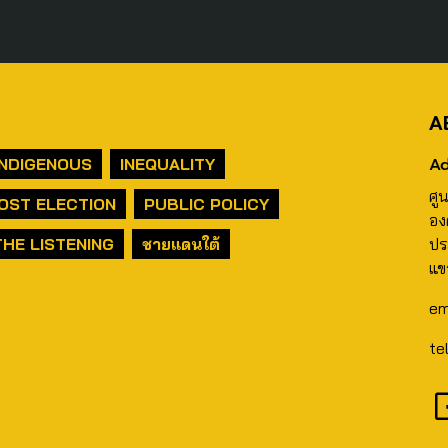
A
Ad
INDIGENOUS
INEQUALITY
ศู
OST ELECTION
PUBLIC POLICY
อง
THE LISTENING
ชายแดนใต้
ปร
แข
em
te