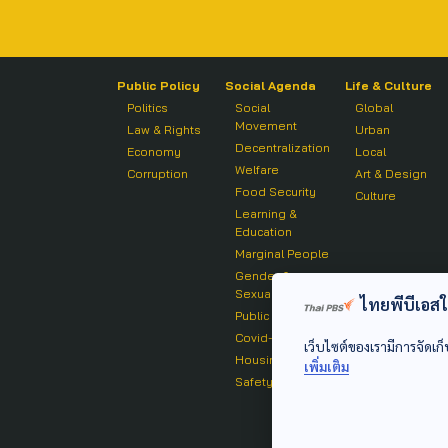
Public Policy
Social Agenda
Life & Culture
Politics
Social
Global
Movement
Law & Rights
Urban
Decentralization
Economy
Local
Welfare
Corruption
Art & Design
Food Security
Culture
Learning &
Education
Marginal People
Gender &
Sexuality
ไทยพีบีเอสใช้
Public Health
Covid-19
เว็บไซต์ของเรามีการจัดเก็
Housing
เพิ่มเติม
Safety