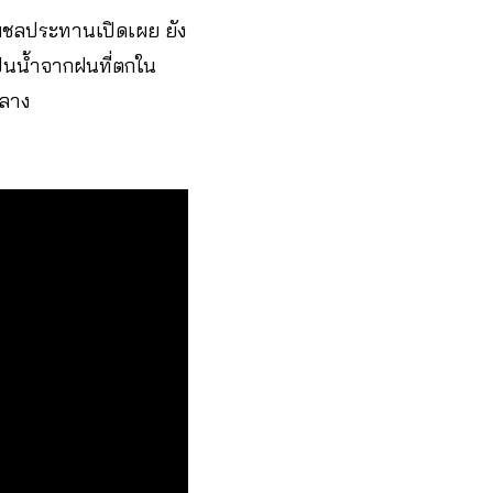
รมชลประทานเปิดเผย ยัง
เป็นน้ำจากฝนที่ตกใน
กลาง