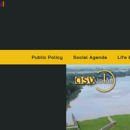
Public Policy
Social Agenda
Life 