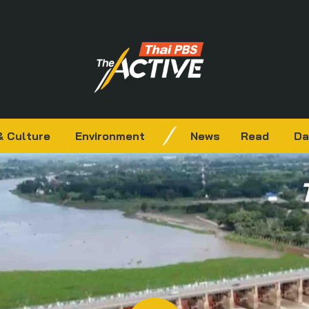
& Culture
Environment
News
Read
Da