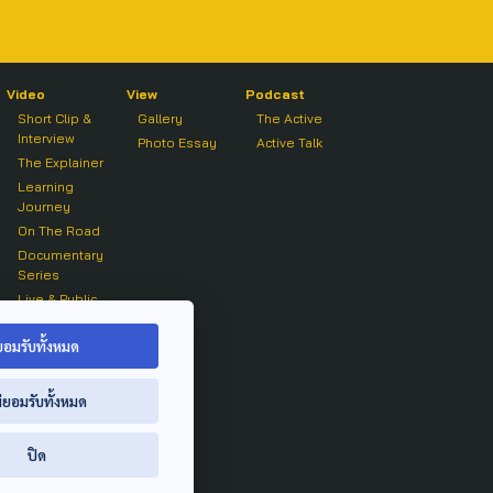
Video
View
Podcast
Short Clip &
Gallery
The Active
Interview
Photo Essay
Active Talk
The Explainer
Learning
Journey
On The Road
Documentary
Series
Live & Public
Forum
On air Clip
ยอมรับทั้งหมด
่ยอมรับทั้งหมด
ปิด
ย