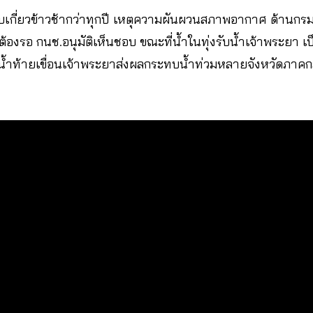
็บเกี่ยวข้าวช้ากว่าทุกปี เหตุความผันผวนสภาพอากาศ ด้านก
ุ่งต้องรอ กนช.อนุมัติเห็นชอบ ขณะที่น้ำในทุ่งรับน้ำเจ้าพระยา 
ายน้ำท้ายเขื่อนเจ้าพระยาส่งผลกระทบน้ำท่วมหลายจังหวัดภาค