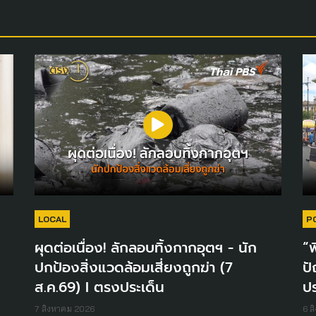
LOCAL
P
ผุดต่อเนื่อง! ลักลอบทิ้งกากอุตฯ - นัก
“พ
ปกป้องสิ่งแวดล้อมเสี่ยงถูกฆ่า (7
ปั
ส.ค.69) I ตรงประเด็น
ปร
7 สิงหาคม 2026
6 ส