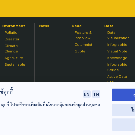
Environment
News
Read
Data
Pollution
Feature &
Data
Interview
Visualization
Disaster
Columnist
Infographic
Climate
Change
Quote
Visual Note
Agriculture
Knowledge
Sustainable
Infographic
Series
Active Data
Lab
คุกกี้
EN
TH
บคุกกี้ โปรดศึกษาเพิ่มเติมที่นโยบายคุ้มครองข้อมูลส่วนบุคคล
ไม
© 2020 องค์การกระจายเสียงและแพร่ภาพสาธารณะแห่งประเทศไท