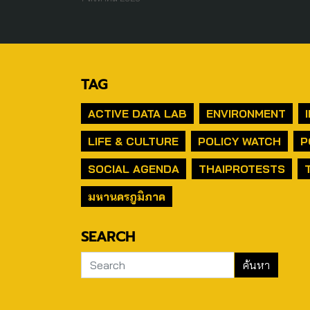
TAG
ACTIVE DATA LAB
ENVIRONMENT
LIFE & CULTURE
POLICY WATCH
P
SOCIAL AGENDA
THAIPROTESTS
มหานครภูมิภาค
SEARCH