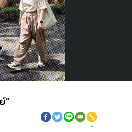
ย์”
1