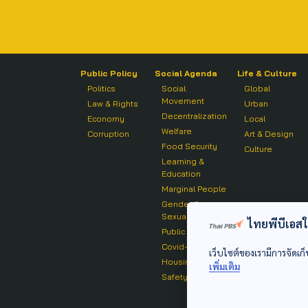
Public Policy
Social Agenda
Life & Culture
Politics
Social
Global
Movement
Law & Rights
Urban
Decentralization
Economy
Local
Welfare
Corruption
Art & Design
Food Security
Culture
Learning &
Education
Marginal People
Gender &
Sexuality
ไทยพีบีเอสใช้
Public Health
Covid-19
เว็บไซต์ของเรามีการจัดเก็
Housing
เพิ่มเติม
Safety