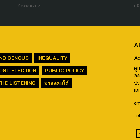
6 สิงหาคม 2026
6 ส
A
Ad
INDIGENOUS
INEQUALITY
ศู
OST ELECTION
PUBLIC POLICY
อง
THE LISTENING
ชายแดนใต้
ปร
แข
em
te