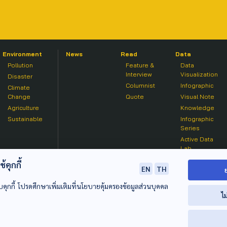
Environment
News
Read
Data
Pollution
Feature &
Data
Interview
Visualization
Disaster
Columnist
Infographic
Climate
Change
Quote
Visual Note
Agriculture
Knowledge
Sustainable
Infographic
Series
Active Data
Lab
คุกกี้
EN
TH
บคุกกี้ โปรดศึกษาเพิ่มเติมที่นโยบายคุ้มครองข้อมูลส่วนบุคคล
ไม