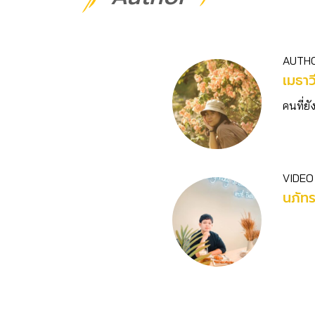
AUTH
เมธาว
คนที่ยัง
VIDEO
นภัท