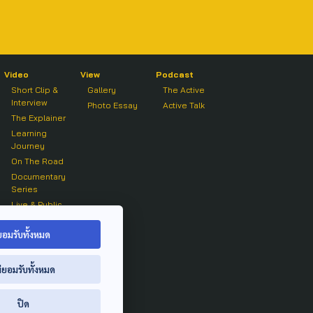
Video
View
Podcast
Short Clip &
Gallery
The Active
Interview
Photo Essay
Active Talk
The Explainer
Learning
Journey
On The Road
Documentary
Series
Live & Public
Forum
On air Clip
ยอมรับทั้งหมด
่ยอมรับทั้งหมด
ปิด