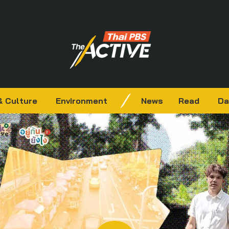
& Culture
Environment
News
Read
Da