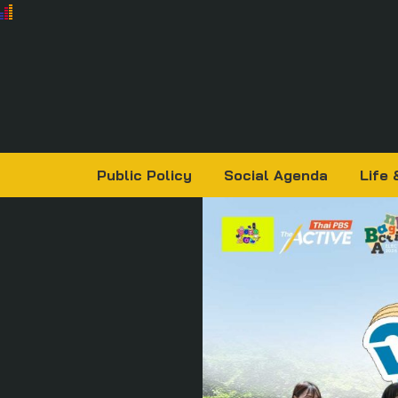
Public Policy
Social Agenda
Life 