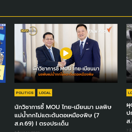
POLITICS
LOCAL
L
ผุ
นักวิชาการชี้ MOU ไทย-เมียนมา มลพิษ
ปก
แม่น้ำกกไม่แตะต้นตอเหมืองพิษ (7
ส.
ส.ค.69) I ตรงประเด็น
7 ส