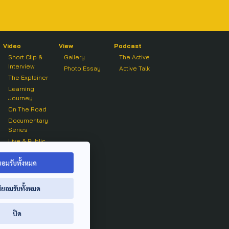
Video
View
Podcast
Short Clip &
Gallery
The Active
Interview
Photo Essay
Active Talk
The Explainer
Learning
Journey
On The Road
Documentary
Series
Live & Public
Forum
On air Clip
ยอมรับทั้งหมด
่ยอมรับทั้งหมด
ปิด
ย