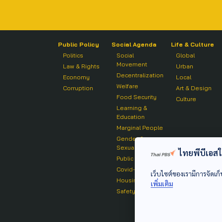
Public Policy
Social Agenda
Life & Culture
Politics
Social
Global
Movement
Law & Rights
Urban
Decentralization
Economy
Local
Welfare
Corruption
Art & Design
Food Security
Culture
Learning &
Education
Marginal People
Gender &
Sexuality
ไทยพีบีเอสใช้
Public Health
Covid-19
เว็บไซต์ของเรามีการจัดเก็
Housing
เพิ่มเติม
Safety