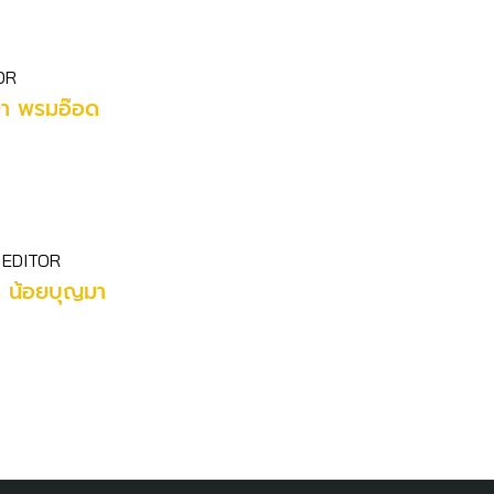
OR
ษา พรมอ๊อด
 EDITOR
ร น้อยบุญมา