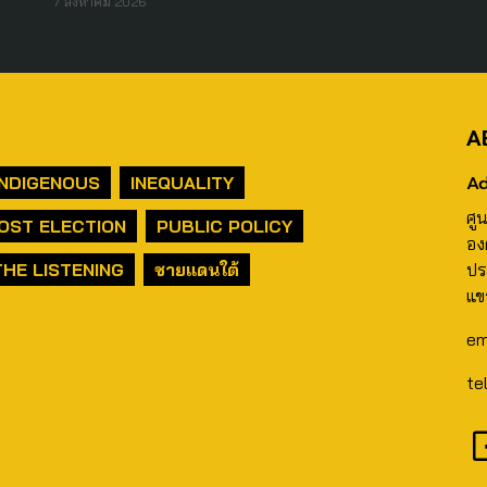
7 สิงหาคม 2026
A
Ad
INDIGENOUS
INEQUALITY
ศู
OST ELECTION
PUBLIC POLICY
อง
THE LISTENING
ชายแดนใต้
ปร
แข
em
te