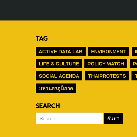
TAG
ACTIVE DATA LAB
ENVIRONMENT
LIFE & CULTURE
POLICY WATCH
P
SOCIAL AGENDA
THAIPROTESTS
มหานครภูมิภาค
SEARCH