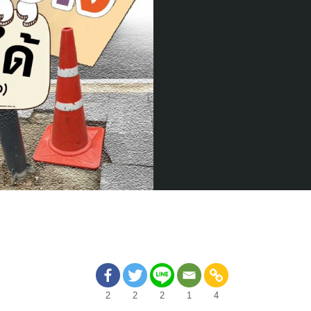
2
2
2
1
4