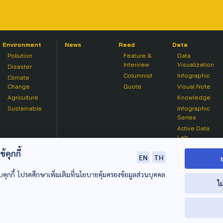
Environment
News
Read
Data
Pollution
Feature &
Data
Interview
Visualization
Disaster
Columnist
Infographic
Climate
Change
Quote
Visual Note
Agriculture
Knowledge
Sustainable
Infographic
Series
Active Data
Lab
คุกกี้
EN
TH
บคุกกี้ โปรดศึกษาเพิ่มเติมที่นโยบายคุ้มครองข้อมูลส่วนบุคคล
ไม
© 2020 องค์การกระจายเสียงและแพร่ภาพสาธารณะแห่งประเทศไท