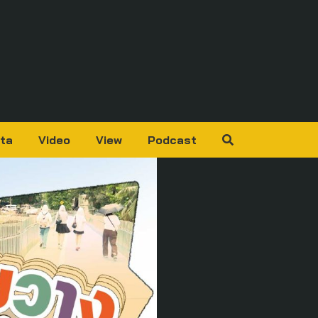
ta
Video
View
Podcast