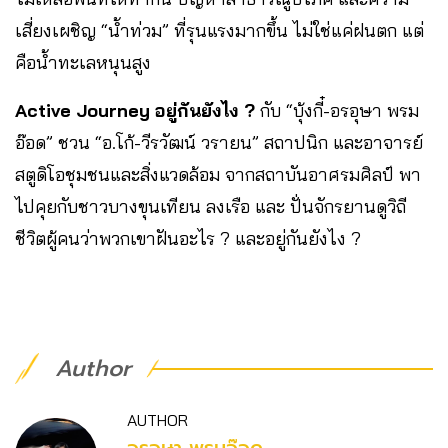
เสี่ยงเผชิญ “น้ำท่วม” ที่รุนแรงมากขึ้น ไม่ใช่แค่ฝนตก แต่
คือน้ำทะเลหนุนสูง
Active Journey อยู่กันยังไง ?
กับ “บุ้งกี๋-อรอุษา พรม
อ๊อด” ชวน “อ.โก้-วีรวัฒน์ วรายน” สถาปนิก และอาจารย์
สตูดิโอชุมชนและสิ่งแวดล้อม จากสถาบันอาศรมศิลป์ พา
ไปคุยกับชาวบางขุนเทียน ลงเรือ และ ปั่นจักรยานดูวิถี
ชีวิตผู้คนว่าพวกเขาฝันอะไร ? และอยู่กันยังไง ?
Author
AUTHOR