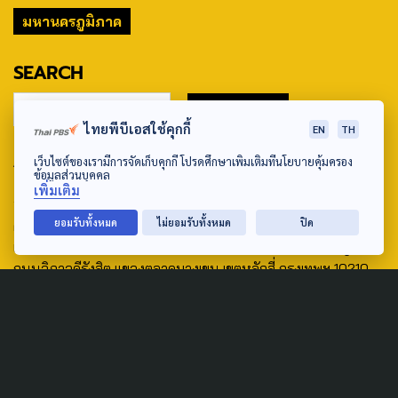
มหานครภูมิภาค
SEARCH
ไทยพีบีเอสใช้คุกกี้
EN
TH
ABOUT US & CONTACT US
เว็บไซต์ของเรามีการจัดเก็บคุกกี้ โปรดศึกษาเพิ่มเติมที่นโยบายคุ้มครอง
ข้อมูลส่วนบุคคล
เพิ่มเติม
Address:
ยอมรับทั้งหมด
ไม่ยอมรับทั้งหมด
ปิด
ศูนย์สื่อสารวาระทางสังคมและนโยบายสาธารณะ องค์การกระจาย
เสียงและแพร่ภาพสาธารณะแห่งประเทศไทย (สำนักงานใหญ่) 145
ถนนวิภาวดีรังสิต แขวงตลาดบางเขน เขตหลักสี่ กรุงเทพฯ 10210
email: TheActive@thaipbs.or.th
tel: 0-2790-2615