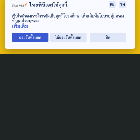
ไทยพีบีเอสใช้คุกกี้
EN
TH
SEARCH
เว็บไซต์ของเรามีการจัดเก็บคุกกี้ โปรดศึกษาเพิ่มเติมที่นโยบายคุ้มครอง
ข้อมูลส่วนบุคคล
เพิ่มเติม
ยอมรับทั้งหมด
ไม่ยอมรับทั้งหมด
ปิด
ABOUT US & CONTACT US
Address:
ศูนย์สื่อสารวาระทางสังคมและนโยบายสาธารณะ องค์การกระจาย
เสียงและแพร่ภาพสาธารณะแห่งประเทศไทย (สำนักงานใหญ่) 145
ถนนวิภาวดีรังสิต แขวงตลาดบางเขน เขตหลักสี่ กรุงเทพฯ 10210
email: TheActive@thaipbs.or.th
tel: 0-2790-2615