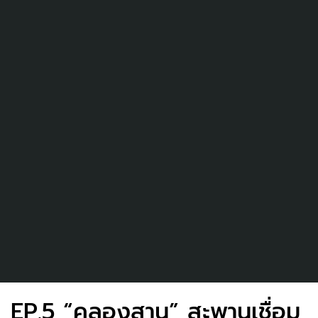
EP.5 “คลองสาน” สะพานเชื่อม