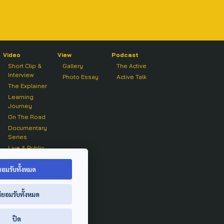
Video
View
Podcast
Short Clip &
Gallery
The Active
Interview
Photo Essay
Active Talk
The Explainer
Learning
Journey
On The Road
Documentary
Series
Live & Public
Forum
On air Clip
ยอมรับทั้งหมด
่ยอมรับทั้งหมด
ปิด