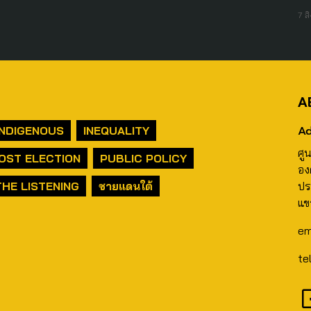
7 ส
A
Ad
INDIGENOUS
INEQUALITY
ศู
OST ELECTION
PUBLIC POLICY
อง
THE LISTENING
ชายแดนใต้
ปร
แข
em
te