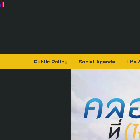
Public Policy
Social Agenda
Life 