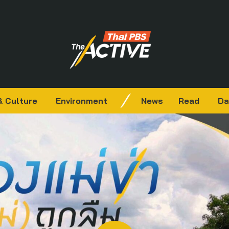
& Culture
Environment
News
Read
Da