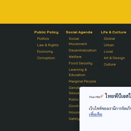
Public Policy
Social Agenda
Life & Culture
Politics
Social
Global
Movement
Law & Rights
Urban
Decentralization
Economy
Local
Welfare
Corruption
Art & Design
Food Security
Culture
Learning &
Education
Marginal People
Gender &
Sexuality
ไทยพีบีเอสใช้
Public Health
Covid-19
เว็บไซต์ของเรามีการจัดเก็
Housing
เพิ่มเติม
Safety