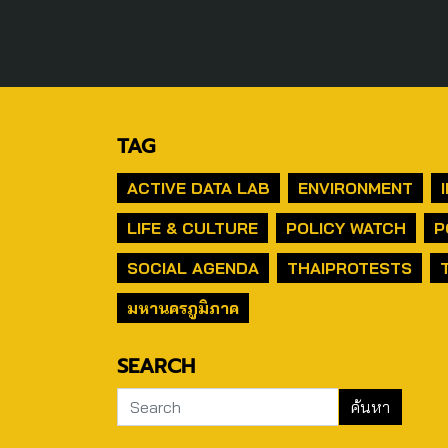
TAG
ACTIVE DATA LAB
ENVIRONMENT
LIFE & CULTURE
POLICY WATCH
P
SOCIAL AGENDA
THAIPROTESTS
มหานครภูมิภาค
SEARCH