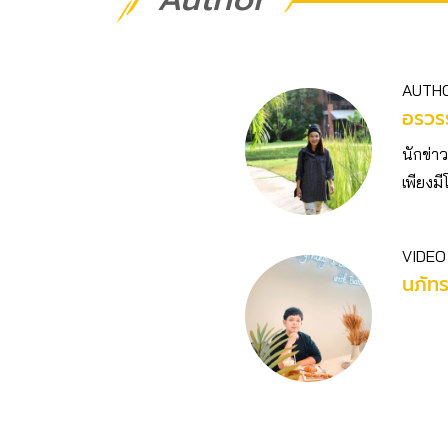
AUTH
อรวร
นักข่า
เพียงม
VIDEO
นภัท