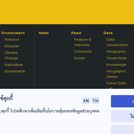
Environment
News
Read
Data
Pollution
Feature &
Data
Interview
Visualization
Disaster
Columnist
Infographic
Climate
Change
Quote
Visual Note
Agriculture
Knowledge
Sustainable
Infographic
Series
Active Data
Lab
คุกกี้
EN
TH
บคุกกี้ โปรดศึกษาเพิ่มเติมที่นโยบายคุ้มครองข้อมูลส่วนบุคคล
ไม