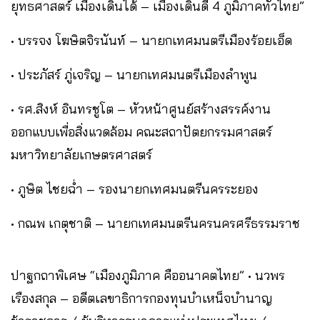
ยุทธศาสตร์ เมืองเดินได้ – เมืองเดินดี 4 ภูมิภาคทั่วไทย”
• บรรจง โฆษิตจิรนันท์ – นายกเทศมนตรีเมืองร้อยเอ็ด
• ประภัสร์ ภู่เจริญ – นายกเทศมนตรีเมืองลําพูน
• รศ.สิงห์ อินทรชูโต – หัวหน้าศูนย์สร้างสรรค์งาน
ออกแบบเพื่อสิ่งแวดล้อม คณะสถาปัตยกรรมศาสตร์
มหาวิทยาลัยเกษตรศาสตร์
• ภูษิต ไชยฉ่ำ – รองนายกเทศมนตรีนครระยอง
• กณพ เกตุชาติ – นายกเทศมนตรีนครนครศรีธรรมราช
ปาฐกถาพิเศษ “เมืองภูมิภาค คืออนาคตไทย” • นวพร
เรืองสกุล – อดีตเลขาธิการกองทุนบําเหน็จบํานาญ