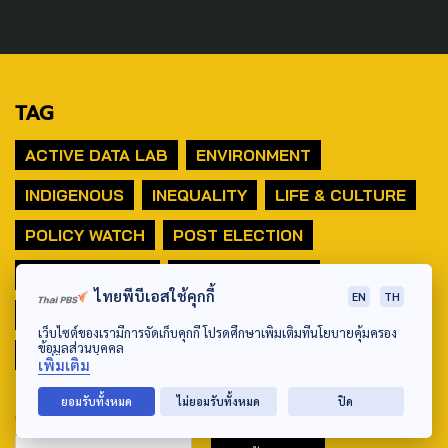
TAG
ACTIVE DATA LAB
ENVIRONMENT
INDIGENOUS
INEQUALITY
LIFE & CULTURE
POLICY WATCH
POST ELECTION
PUBLIC POLICY
SOCIAL AGENDA
ไทยพีบีเอสใช้คุกกี้
EN
TH
THAIPROTESTS
THE LISTENING
ชายแดนใต้
เว็บไซต์ของเรามีการจัดเก็บคุกกี้ โปรดศึกษาเพิ่มเติมที่นโยบายคุ้มครอง
ข้อมูลส่วนบุคคล
มหานครภูมิภาค
เพิ่มเติม
ยอมรับทั้งหมด
ไม่ยอมรับทั้งหมด
ปิด
SEARCH